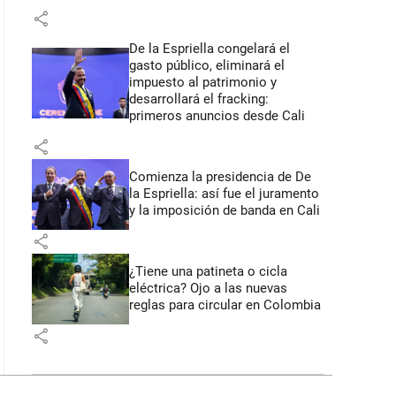
share
De la Espriella congelará el
gasto público, eliminará el
impuesto al patrimonio y
desarrollará el fracking:
primeros anuncios desde Cali
share
Comienza la presidencia de De
la Espriella: así fue el juramento
y la imposición de banda en Cali
share
¿Tiene una patineta o cicla
eléctrica? Ojo a las nuevas
reglas para circular en Colombia
share