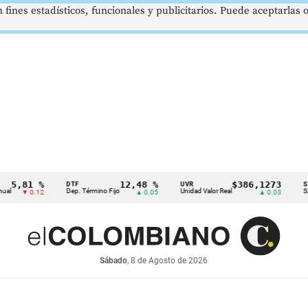
 fines estadísticos, funcionales y publicitarios. Puede aceptarlas
1 %
12,48 %
$386,1273
DTF
UVR
SMMLV
Dep. Término Fijo
Unidad Valor Real
Salario Mí
 0.12
▲ 0.05
▲ 0.03
Sábado
, 8 de Agosto de 2026