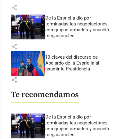
share
De la Espriella dio por
terminadas las negociaciones
con grupos armados y anunció
megacárceles
share
10 claves del discurso de
Abelardo de la Espriella al
asumir la Presidencia
share
Te recomendamos
De la Espriella dio por
terminadas las negociaciones
con grupos armados y anunció
megacárceles