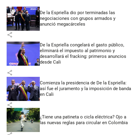
De la Espriella dio por terminadas las
negociaciones con grupos armados y
anunció megacárceles
share
De la Espriella congelará el gasto público,
eliminará el impuesto al patrimonio y
desarrollará el fracking: primeros anuncios
desde Cali
share
Comienza la presidencia de De la Espriella:
así fue el juramento y la imposición de banda
en Cali
share
¿Tiene una patineta o cicla eléctrica? Ojo a
las nuevas reglas para circular en Colombia