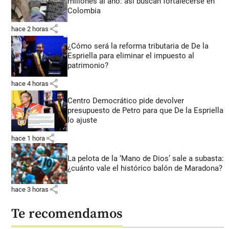
millones al año: así buscan fortalecerse en
Colombia
share
hace 2 horas
¿Cómo será la reforma tributaria de De la
Espriella para eliminar el impuesto al
patrimonio?
share
hace 4 horas
Centro Democrático pide devolver
presupuesto de Petro para que De la Espriella
lo ajuste
share
hace 1 hora
La pelota de la ‘Mano de Dios’ sale a subasta:
¿cuánto vale el histórico balón de Maradona?
share
hace 3 horas
Te recomendamos