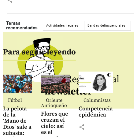
share
Temas
Actividades ilegales
Bandas delincuenciales
C
recomendados
Para seguir leyendo
Regístrate al
newsletter
Fútbol
Oriente
Columnistas
Antioqueño
La pelota
Competencia
Flores que
de la
epidémica
cruzan el
‘Mano de
cielo: así
share
Dios’ sale a
es el
subasta: