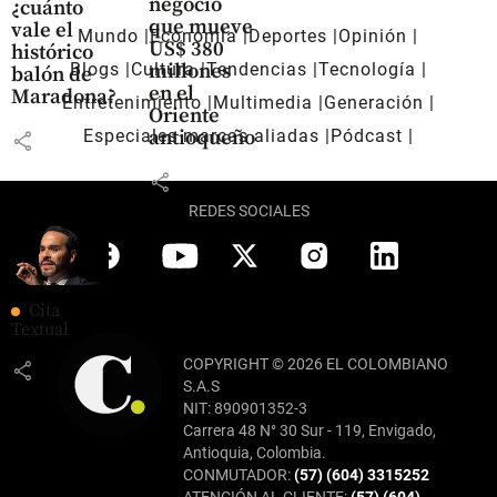
negocio
¿cuánto
que mueve
vale el
Mundo
Economía
Deportes
Opinión
US$ 380
histórico
Blogs
Cultura
Tendencias
Tecnología
millones
balón de
en el
Maradona?
Entretenimiento
Multimedia
Generación
Oriente
Especiales marcas aliadas
Pódcast
antioqueño
share
share
REDES SOCIALES
Cita
Textual
COPYRIGHT © 2026 EL COLOMBIANO
share
S.A.S
NIT: 890901352-3
Carrera 48 N° 30 Sur - 119, Envigado,
Antioquia, Colombia.
CONMUTADOR:
(57) (604) 3315252
ATENCIÓN AL CLIENTE:
(57) (604)