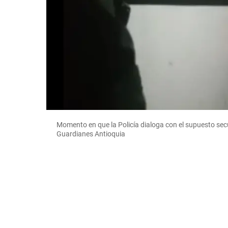
Momento en que la Policía dialoga con el supuesto secu
Guardianes Antioquia