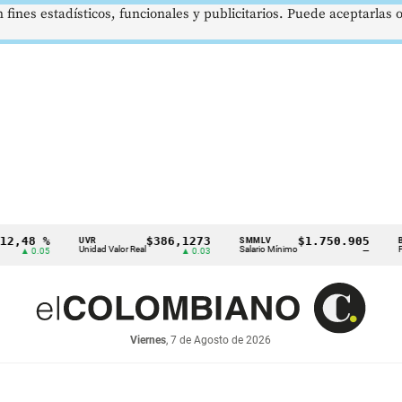
 fines estadísticos, funcionales y publicitarios. Puede aceptarlas
8 %
$386,1273
$1.750.905
UVR
SMMLV
BRENT
Unidad Valor Real
Salario Mínimo
Petróleo
.05
▲ 0.03
—
Viernes
, 7 de Agosto de 2026