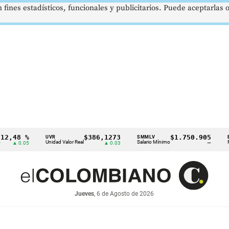
 fines estadísticos, funcionales y publicitarios. Puede aceptarlas
8 %
$386,1273
$1.750.905
UVR
SMMLV
BRENT
Unidad Valor Real
Salario Mínimo
Petróleo
0.05
▲ 0.03
—
Jueves
, 6 de Agosto de 2026