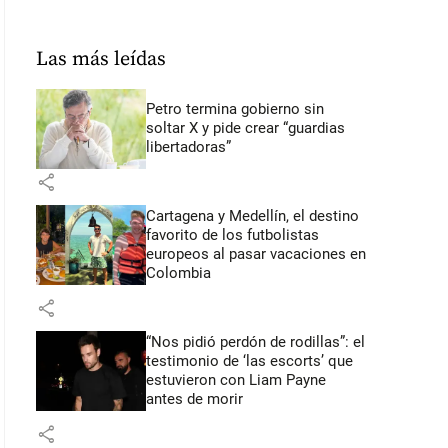
Las más leídas
Petro termina gobierno sin
soltar X y pide crear “guardias
libertadoras”
share
Cartagena y Medellín, el destino
favorito de los futbolistas
europeos al pasar vacaciones en
Colombia
share
“Nos pidió perdón de rodillas”: el
testimonio de ‘las escorts’ que
estuvieron con Liam Payne
antes de morir
share