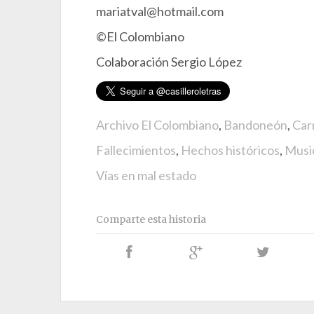
mariatval@hotmail.com
©El Colombiano
Colaboración Sergio López
Archivo El Colombiano
,
Bandoneón
,
Car
Fallecimientos
,
Hechos históricos
,
Musi
Vías en mal estado
Comparte esta historia