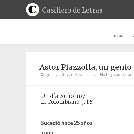
Casillero de Letras
Inicio
Astor Piazzolla, un genio
05. jul
/
Sucedió hace...
/
No hay comentari
;
Un día como hoy
El Colombiano, Jul 5
Sucedió hace 25 años
1992