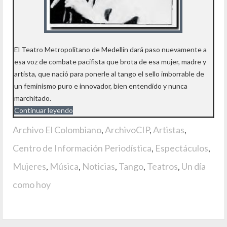
El Teatro Metropolitano de Medellín dará paso nuevamente a
esa voz de combate pacifista que brota de esa mujer, madre y
artista, que nació para ponerle al tango el sello imborrable de
un feminismo puro e innovador, bien entendido y nunca
marchitado.
Continuar leyendo
Archivo El Colombiano
,
ArchivoCIP
,
Artistas
,
Centro de Información Periodística
,
Espectáculos
,
Mujeres
,
Música
,
Noticias
,
Tango
,
Teatros
,
Un día
como hoy