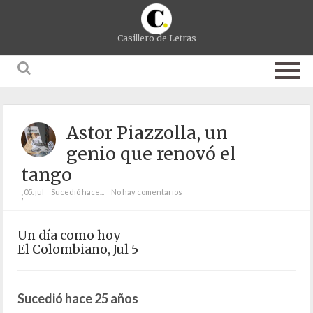
Casillero de Letras
Astor Piazzolla, un
genio que renovó el
tango
05. jul
Sucedió hace...
No hay comentarios
;
Un día como hoy
El Colombiano, Jul 5
Sucedió hace 25 años