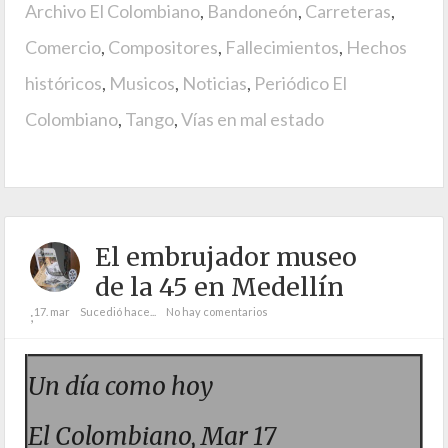
Archivo El Colombiano
,
Bandoneón
,
Carreteras
,
Comercio
,
Compositores
,
Fallecimientos
,
Hechos
históricos
,
Musicos
,
Noticias
,
Periódico El
Colombiano
,
Tango
,
Vías en mal estado
El embrujador museo
de la 45 en Medellín
17. mar
Sucedió hace...
No hay comentarios
;
Un día como hoy
El Colombiano, Mar 17