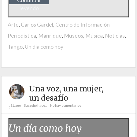
leyendo
Arte
,
Carlos Gardel
,
Centro de Información
Periodística
,
Manrique
,
Museos
,
Música
,
Noticias
,
Tango
,
Un día como hoy
Una voz, una mujer,
un desafío
31. ago
Sucedió hace...
No hay comentarios
;
Un día como hoy