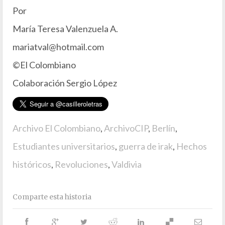
Por
María Teresa Valenzuela A.
mariatval@hotmail.com
©El Colombiano
Colaboración Sergio López
Archivo El Colombiano
,
ArchivoCIP
,
Berlín
,
Estudiantes universitarios
,
guerra de irak
,
Hechos
históricos
,
Revoluciones
,
Valdivia
Comparte esta historia