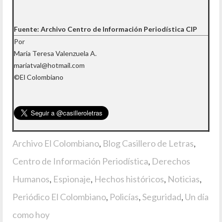
Fuente: Archivo Centro de Información Periodística CIP
Por
María Teresa Valenzuela A.
mariatval@hotmail.com
©El Colombiano
Archivo El Colombiano
,
Blog Casillero de Letras
,
Centro de Información Periodística
,
Derechos
Humanos
,
Espionaje
,
Hechos históricos
,
Noticias
,
Periódico El Colombiano
,
Policías
,
Seguridad
,
Un día
como hoy