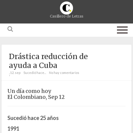
Casillero de Letras
Drástica reducción de
ayuda a Cuba
12. sep
Sucedió hace...
No hay comentarios
;
Un día como hoy
El Colombiano, Sep 12
Sucedió hace 25 años
1991