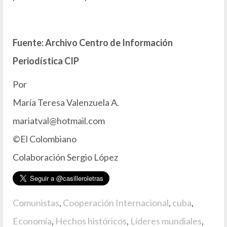
Fuente: Archivo Centro de Información
Periodística CIP
Por
María Teresa Valenzuela A.
mariatval@hotmail.com
©El Colombiano
Colaboración Sergio López
Comunistas
,
Cooperación Internacional
,
cuba
,
Economía
,
Hechos históricos
,
Líderes mundiales
,