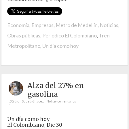
Economía
,
Empresas
,
Metro de Medellín
,
Noticias
,
Obras públicas
,
Periódico El Colombiano
,
Tren
Metropolitano
,
Un día como hoy
Alza del 27% en
gasolina
30. dic
Sucedió hace...
No hay comentarios
;
Un día como hoy
El Colombiano, Dic 30