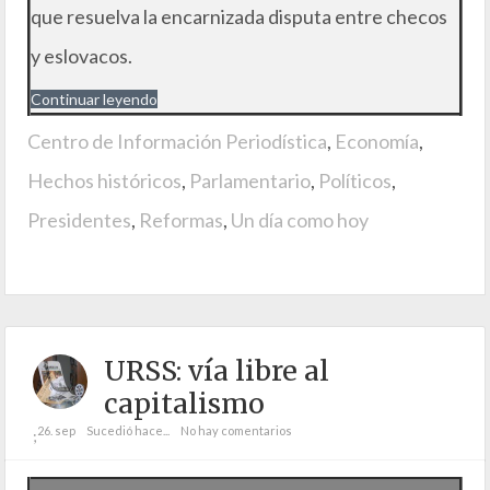
que resuelva la encarnizada disputa entre checos
y eslovacos.
Continuar leyendo
Centro de Información Periodística
,
Economía
,
Hechos históricos
,
Parlamentario
,
Políticos
,
Presidentes
,
Reformas
,
Un día como hoy
URSS: vía libre al
capitalismo
26. sep
Sucedió hace...
No hay comentarios
;