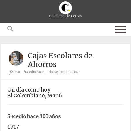
Casillero de Letras
Cajas Escolares de
Ahorros
06. mar
Sucedió hace...
No hay comentarios
;
Un día como hoy
El Colombiano, Mar 6
Sucedió hace 100 años
1917