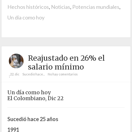
Hechos históricos
,
Noticias
,
Potencias mundiales
,
Un día como hoy
Reajustado en 26% el
salario mínimo
22. dic
Sucedió hace...
No hay comentarios
;
Un día como hoy
El Colombiano, Dic 22
Sucedió hace 25 años
1991