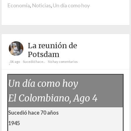
Economía
,
Noticias
,
Un día como hoy
La reunión de
Potsdam
04. ago
Sucedió hace...
No hay comentarios
;
Un día como hoy
El Colombiano, Ago 4
Sucedió hace 70 años
1945