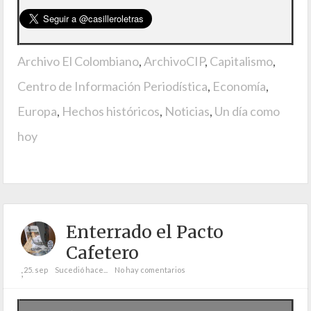
Archivo El Colombiano
,
ArchivoCIP
,
Capitalismo
,
Centro de Información Periodística
,
Economía
,
Europa
,
Hechos históricos
,
Noticias
,
Un día como
hoy
Enterrado el Pacto
Cafetero
25. sep
Sucedió hace...
No hay comentarios
;