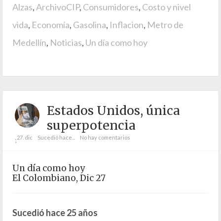
Alzas
,
ArchivoCIP
,
Consumidores
,
Costo y nivel
vida
,
Economía
,
Gasolina
,
Inflacion
,
Metro de
Medellín
,
Noticias
,
Un día como hoy
Estados Unidos, única
superpotencia
27. dic
Sucedió hace...
No hay comentarios
;
Un día como hoy
El Colombiano, Dic 27
Sucedió hace 25 años