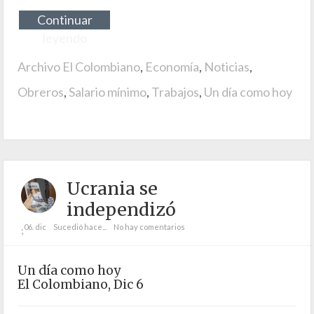
Continuar
leyendo
Archivo El Colombiano
,
Economía
,
Noticias
,
Obreros
,
Salario mínimo
,
Trabajos
,
Un día como hoy
Ucrania se
independizó
06. dic
Sucedió hace...
No hay comentarios
;
Un día como hoy
El Colombiano, Dic 6