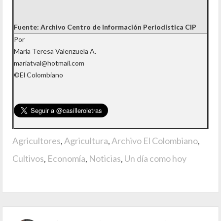
Fuente: Archivo Centro de Información Periodística CIP
Por
María Teresa Valenzuela A.
mariatval@hotmail.com
©El Colombiano
Agricultores
,
Agricultura
,
Archivo El Colombiano
,
Cultivos
,
Economía
,
Noticias
,
Un día como hoy