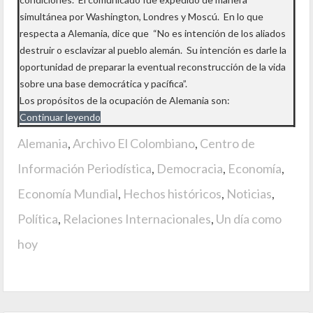
simultánea por Washington, Londres y Moscú. En lo que
respecta a Alemania, dice que “No es intención de los aliados
destruir o esclavizar al pueblo alemán. Su intención es darle la
oportunidad de preparar la eventual reconstrucción de la vida
sobre una base democrática y pacífica”.
Los propósitos de la ocupación de Alemania son:
Continuar leyendo
Alemania
,
Archivo El Colombiano
,
Centro de
Información Periodística
,
Democracia
,
Economía
,
Economía Mundial
,
Hechos históricos
,
Noticias
,
Política
,
Relaciones Internacionales
,
Un día como
hoy