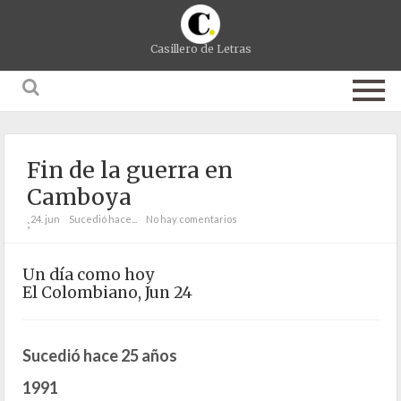
Casillero de Letras
Fin de la guerra en
Camboya
24. jun
Sucedió hace...
No hay comentarios
;
Un día como hoy
El Colombiano, Jun 24
Sucedió hace 25 años
1991