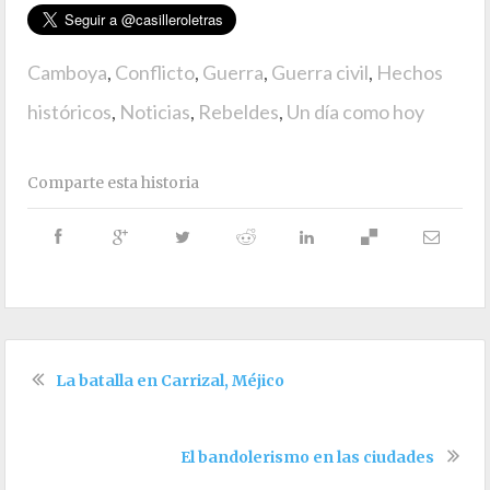
Camboya
,
Conflicto
,
Guerra
,
Guerra civil
,
Hechos
históricos
,
Noticias
,
Rebeldes
,
Un día como hoy
Comparte esta historia
La batalla en Carrizal, Méjico
El bandolerismo en las ciudades