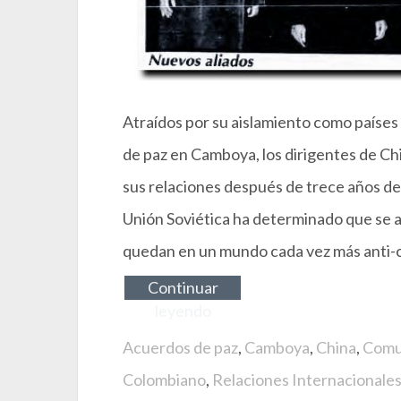
Atraídos por su aislamiento como países
de paz en Camboya, los dirigentes de Ch
sus relaciones después de trece años de
Unión Soviética ha determinado que se 
quedan en un mundo cada vez más anti-
Continuar
leyendo
Acuerdos de paz
,
Camboya
,
China
,
Comu
Colombiano
,
Relaciones Internacionale