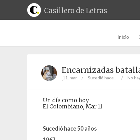
Casillero de Letras
Inicio
Encarnizadas batall
11. mar
/
Sucedió hace...
/
No ha
;
Un día como hoy
El Colombiano, Mar 11
Sucedió hace 50 años
1967