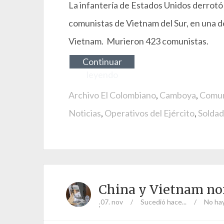
La infantería de Estados Unidos derrotó 
comunistas de Vietnam del Sur, en una de
Vietnam. Murieron 423 comunistas.
Continuar
leyendo
Archivo El Colombiano
,
Camboya
,
Comun
Noticias
,
Operativos del Ejército
,
Solda
China y Vietnam no
07. nov
/
Sucedió hace...
/
No ha
;