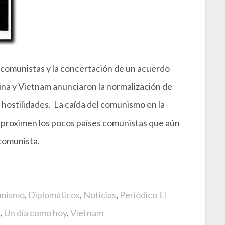
 comunistas y la concertación de un acuerdo
ina y Vietnam anunciaron la normalización de
 hostilidades. La caída del comunismo en la
aproximen los pocos países comunistas que aún
comunista.
nismo
,
Diplomáticos
,
Noticias
,
Periódico El
s
,
Un día como hoy
,
Vietnam