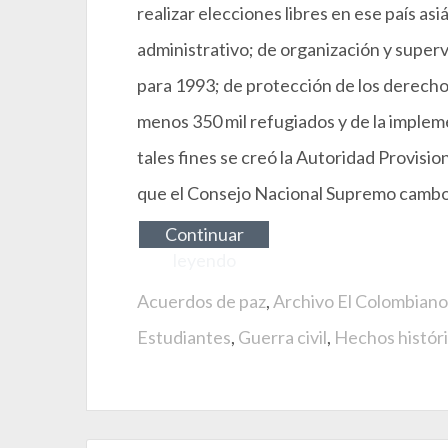
realizar elecciones libres en ese país asi
administrativo; de organización y superv
para 1993; de protección de los derecho
menos 350 mil refugiados y de la implem
tales fines se creó la Autoridad Provisi
que el Consejo Nacional Supremo cambo
Continuar
leyendo
Acuerdos de paz
,
Archivo El Colombiano
Estudiantes
,
Guerra civil
,
Hechos histór