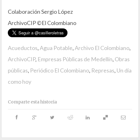
Colaboración Sergio López
ArchivoCIP ©El Colombiano
Acueductos
,
Agua Potable
,
Archivo El Colombiano
,
ArchivoCIP
,
Empresas Públicas de Medellín
,
Obras
públicas
,
Periódico El Colombiano
,
Represas
,
Un día
como hoy
Comparte esta historia