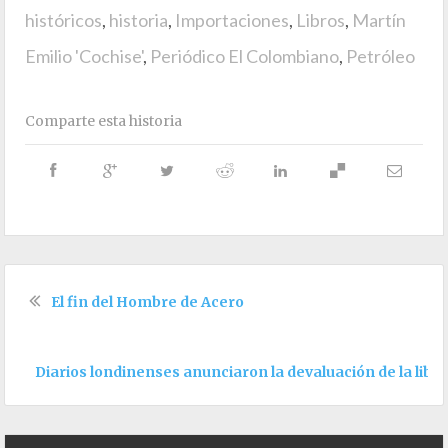
históricos
,
historia
,
Importaciones
,
Libros
,
Martín
Emilio 'Cochise'
,
Periódico El Colombiano
,
Petróleo
Comparte esta historia
El fin del Hombre de Acero
Diarios londinenses anunciaron la devaluación de la libra