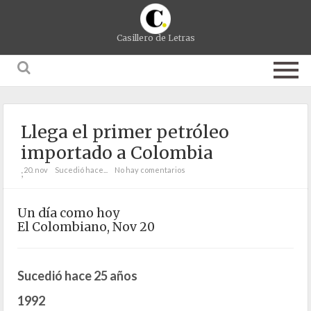
Casillero de Letras
Llega el primer petróleo
importado a Colombia
20. nov
Sucedió hace...
No hay comentarios
;
Un día como hoy
El Colombiano, Nov 20
Sucedió hace 25 años
1992