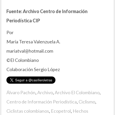
Fuente: Archivo Centro de Información
Periodística CIP
Por
María Teresa Valenzuela A.
mariatval@hotmail.com
©El Colombiano
Colaboración Sergio López
Álvaro Pachón
,
Archivo
,
Archivo El Colombiano
,
Centro de Información Periodística
,
Ciclismo
,
Ciclistas colombianos
,
Ecopetrol
,
Hechos