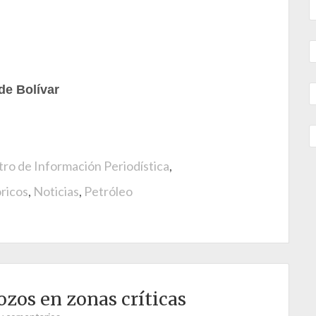
de Bolívar
ro de Información Periodística
,
ricos
,
Noticias
,
Petróleo
ozos en zonas críticas