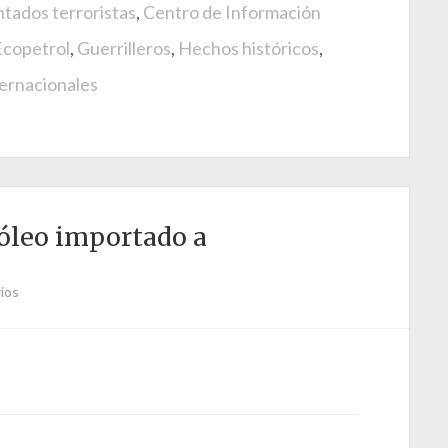
tados terroristas
,
Centro de Información
Ecopetrol
,
Guerrilleros
,
Hechos históricos
,
ternacionales
róleo importado a
ios