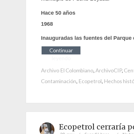
Hace 50 años
1968
Inauguradas las fuentes del Parque 
Continuar
leyendo
Archivo El Colombiano
,
ArchivoCIP
,
Cent
Contaminación
,
Ecopetrol
,
Hechos histó
Ecopetrol cerraría p