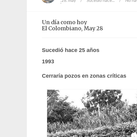
28. may
/
Sucedió hace...
/
No ha
;
Un día como hoy
El Colombiano, May 28
Sucedió hace 25 años
1993
Cerraría pozos en zonas críticas