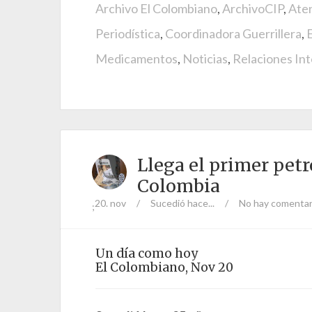
Archivo El Colombiano
,
ArchivoCIP
,
Aten
Periodística
,
Coordinadora Guerrillera
,
Medicamentos
,
Noticias
,
Relaciones In
Llega el primer pet
Colombia
20. nov
/
Sucedió hace...
/
No hay comentar
;
Un día como hoy
El Colombiano, Nov 20