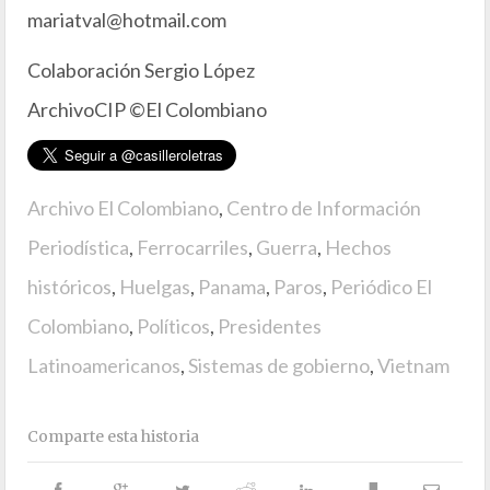
mariatval@hotmail.com
Colaboración Sergio López
ArchivoCIP ©El Colombiano
Archivo El Colombiano
,
Centro de Información
Periodística
,
Ferrocarriles
,
Guerra
,
Hechos
históricos
,
Huelgas
,
Panama
,
Paros
,
Periódico El
Colombiano
,
Políticos
,
Presidentes
Latinoamericanos
,
Sistemas de gobierno
,
Vietnam
Comparte esta historia