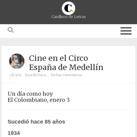
Casillero de Letras
Cine en el Circo
España de Medellín
03. ene
Sucedió hace...
No hay comentarios
;
Un día como hoy
El Colombiano, enero 3
Sucedió hace 85 años
1934