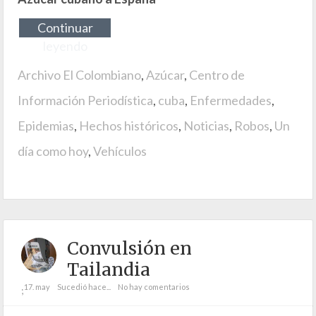
Continuar
leyendo
Archivo El Colombiano
,
Azúcar
,
Centro de
Información Periodística
,
cuba
,
Enfermedades
,
Epidemias
,
Hechos históricos
,
Noticias
,
Robos
,
Un
día como hoy
,
Vehículos
Convulsión en
Tailandia
17. may
Sucedió hace...
No hay comentarios
;