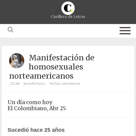
Casillero de Letras
Manifestación de
homosexuales
norteamericanos
25. abr
Sucedió hace...
No hay comentarios
;
Un día como hoy
El Colombiano, Abr 25
Sucedió hace 25 años