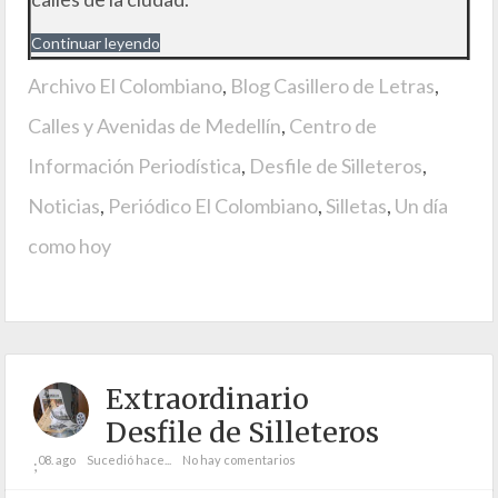
Continuar leyendo
Archivo El Colombiano
,
Blog Casillero de Letras
,
Calles y Avenidas de Medellín
,
Centro de
Información Periodística
,
Desfile de Silleteros
,
Noticias
,
Periódico El Colombiano
,
Silletas
,
Un día
como hoy
Extraordinario
Desfile de Silleteros
08. ago
Sucedió hace...
No hay comentarios
;