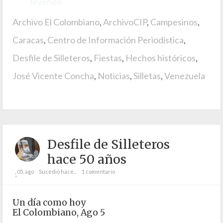
leyendo
Archivo El Colombiano
,
ArchivoCIP
,
Campesinos
,
Caracas
,
Centro de Información Periodística
,
Desfile de Silleteros
,
Fiestas
,
Hechos históricos
,
José Vicente Concha
,
Noticias
,
Silletas
,
Venezuela
Desfile de Silleteros
hace 50 años
05. ago
Sucedió hace...
1 comentario
;
Un día como hoy
El Colombiano, Ago 5