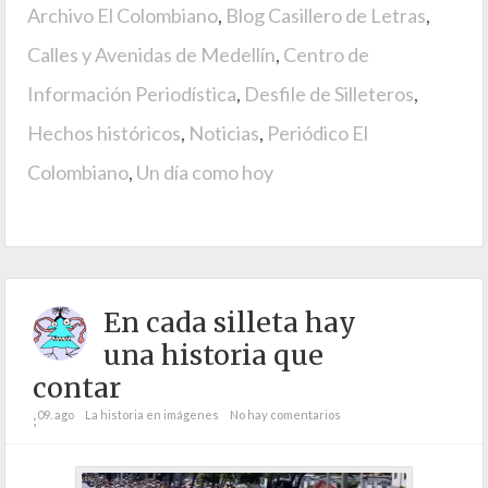
Archivo El Colombiano
,
Blog Casillero de Letras
,
Calles y Avenidas de Medellín
,
Centro de
Información Periodística
,
Desfile de Silleteros
,
Hechos históricos
,
Noticias
,
Periódico El
Colombiano
,
Un día como hoy
En cada silleta hay
una historia que
contar
09. ago
La historia en imágenes
No hay comentarios
;