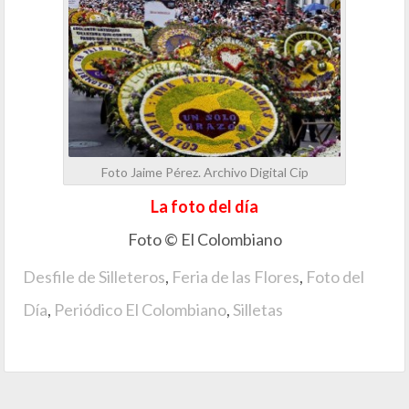
Foto Jaime Pérez. Archivo Digital Cip
La foto del día
Foto © El Colombiano
Desfile de Silleteros
,
Feria de las Flores
,
Foto del
Día
,
Periódico El Colombiano
,
Silletas