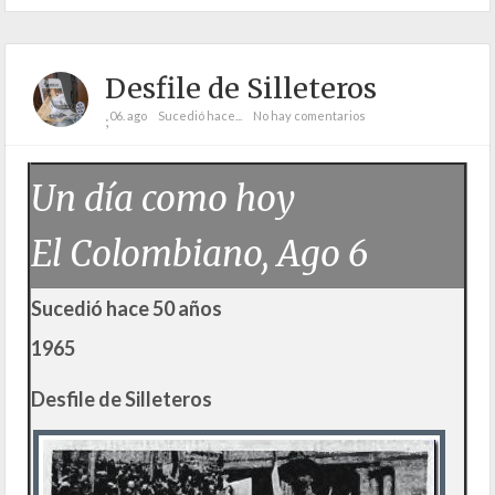
Desfile de Silleteros
06. ago
Sucedió hace...
No hay comentarios
;
Un día como hoy
El Colombiano, Ago 6
Sucedió hace 50 años
1965
Desfile de Silleteros