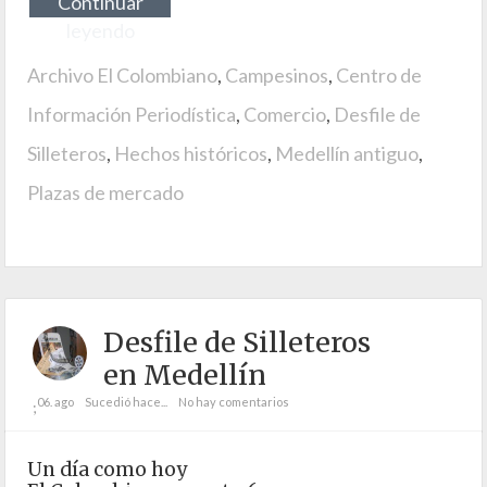
Continuar
leyendo
Archivo El Colombiano
,
Campesinos
,
Centro de
Información Periodística
,
Comercio
,
Desfile de
Silleteros
,
Hechos históricos
,
Medellín antiguo
,
Plazas de mercado
Desfile de Silleteros
en Medellín
06. ago
Sucedió hace...
No hay comentarios
;
Un día como hoy