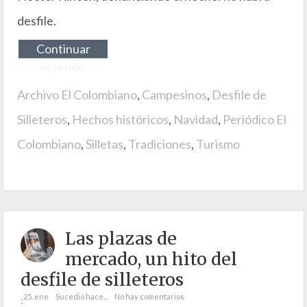
desfile.
Continuar
leyendo
Archivo El Colombiano
,
Campesinos
,
Desfile de
Silleteros
,
Hechos históricos
,
Navidad
,
Periódico El
Colombiano
,
Silletas
,
Tradiciones
,
Turismo
Las plazas de
mercado, un hito del
desfile de silleteros
25. ene
Sucedió hace...
No hay comentarios
;