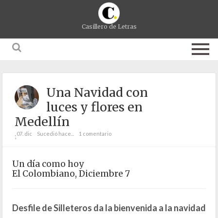
Casillero de Letras
Una Navidad con
luces y flores en
Medellín
07. dic
Sucedió hace...
1 comentario
;
Un día como hoy
El Colombiano, Diciembre 7
Desfile de Silleteros da la bienvenida a la navidad