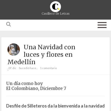
Casillero de Letras
Una Navidad con
luces y flores en
Medellín
07. dic
Sucedió hace...
1 comentario
;
Un día como hoy
El Colombiano, Diciembre 7
Desfile de Silleteros da la bienvenida a la navidad