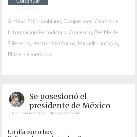
Continuar
leyendo
Archivo El Colombiano
,
Campesinos
,
Centro de
Información Periodística
,
Comercio
,
Desfile de
Silleteros
,
Hechos históricos
,
Medellín antiguo
,
Plazas de mercado
Se posesionó el
presidente de México
03. dic
Sucedió hace...
No hay comentarios
;
Un día como hoy