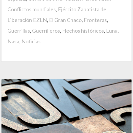
Conflictos mundiales
,
Ejército Zapatista de
Liberación EZLN
,
El Gran Chaco
,
Fronteras
,
Guerrillas
,
Guerrilleros
,
Hechos históricos
,
Luna
,
Nasa
,
Noticias