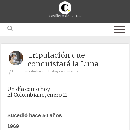
Casillero de Letras
Tripulación que
conquistará la Luna
11. ene
Sucedió hace...
No hay comentarios
;
Un día como hoy
El Colombiano, enero 11
Sucedió hace 50 años
1969