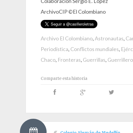
Colaboración Sergio E. López
ArchivoCIP ©El Colombiano
Archivo El Colombiano
,
Astronautas
,
Car
Periodística
,
Conflictos mundiales
,
Ejérc
Chaco
,
Fronteras
,
Guerrillas
,
Guerriller
Comparte esta historia
Colegio Alemán de Medellín