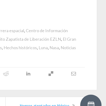
rera espacial
,
Centro de Información
ito Zapatista de Liberación EZLN
,
El Gran
os
,
Hechos históricos
,
Luna
,
Nasa
,
Noticias
Nuevos atentados en México