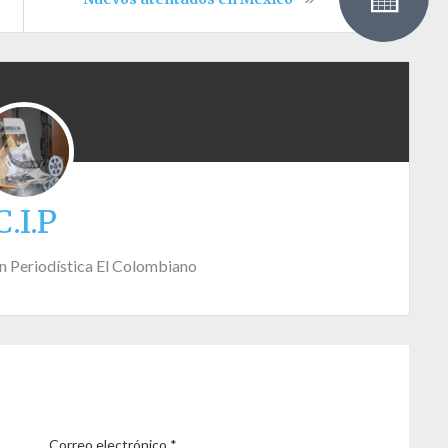
C.I.P
n Periodística El Colombiano
Correo electrónico
*