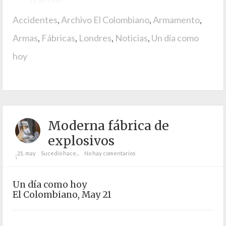
Accidentes
,
Archivo El Colombiano
,
Armamento
,
Armas
,
Fábricas
,
Londres
,
Noticias
,
Un día como
hoy
Moderna fábrica de
explosivos
21. may
Sucedió hace...
No hay comentarios
;
Un día como hoy
El Colombiano, May 21