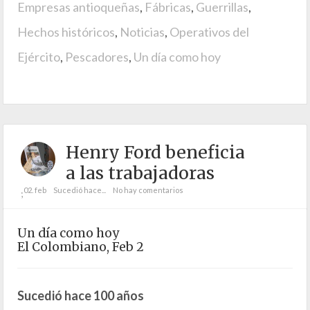
Empresas antioqueñas
,
Fábricas
,
Guerrillas
,
Hechos históricos
,
Noticias
,
Operativos del
Ejército
,
Pescadores
,
Un día como hoy
Henry Ford beneficia
a las trabajadoras
02. feb
Sucedió hace...
No hay comentarios
;
Un día como hoy
El Colombiano, Feb 2
Sucedió hace 100 años