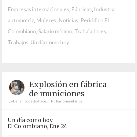
Empresas internacionales
,
Fábricas
,
Industria
automotriz
,
Mujeres
,
Noticias
,
Periódico El
Colombiano
,
Salario mínimo
,
Trabajadores
,
Trabajos
,
Un día como hoy
Explosión en fábrica
de municiones
24. ene
Sucedió hace...
No hay comentarios
;
Un día como hoy
El Colombiano, Ene 24