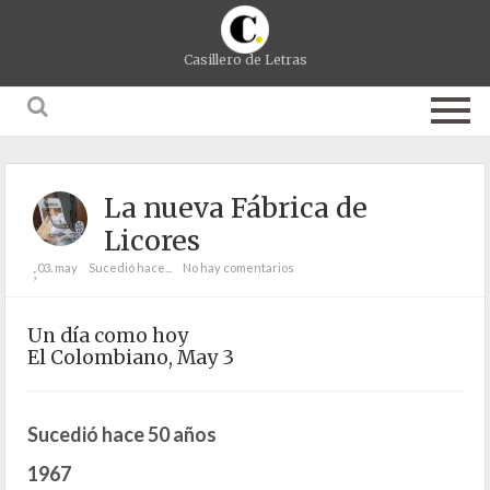
Casillero de Letras
La nueva Fábrica de
Licores
03. may
Sucedió hace...
No hay comentarios
;
Un día como hoy
El Colombiano, May 3
Sucedió hace 50 años
1967