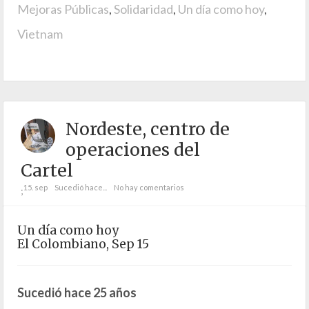
Mejoras Públicas
,
Solidaridad
,
Un día como hoy
,
Vietnam
Nordeste, centro de
operaciones del
Cartel
15. sep
Sucedió hace...
No hay comentarios
;
Un día como hoy
El Colombiano, Sep 15
Sucedió hace 25 años