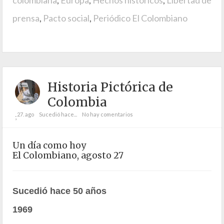
prensa
,
Pacto social
,
Periódico El Colombiano
Historia Pictórica de
Colombia
27. ago
Sucedió hace...
No hay comentarios
;
Un día como hoy
El Colombiano, agosto 27
Sucedió hace 50 años
1969