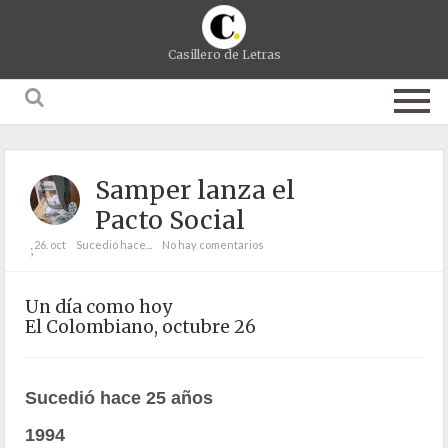
Casillero de Letras
Samper lanza el
Pacto Social
26. oct
Sucedió hace...
No hay comentarios
;
Un día como hoy
El Colombiano, octubre 26
Sucedió hace 25 años
1994