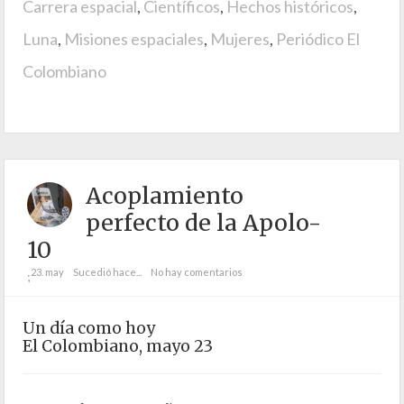
Carrera espacial
,
Científicos
,
Hechos históricos
,
Luna
,
Misiones espaciales
,
Mujeres
,
Periódico El
Colombiano
Acoplamiento
perfecto de la Apolo-
10
23. may
Sucedió hace...
No hay comentarios
;
Un día como hoy
El Colombiano, mayo 23