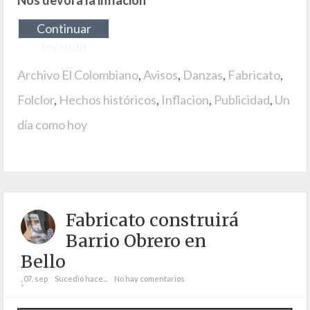
Nos devora la inflación
Continuar
leyendo
Archivo El Colombiano
,
Avisos
,
Danzas
,
Fabricato
,
Folclor
,
Hechos históricos
,
Inflacion
,
Publicidad
,
Un
día como hoy
Fabricato construirá
Barrio Obrero en
Bello
07. sep
Sucedió hace...
No hay comentarios
;