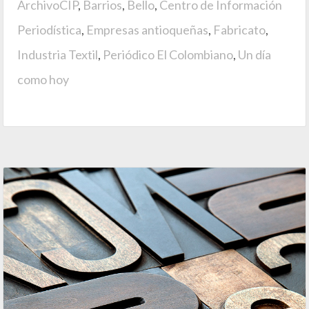
ArchivoCIP
,
Barrios
,
Bello
,
Centro de Información
Periodística
,
Empresas antioqueñas
,
Fabricato
,
Industria Textil
,
Periódico El Colombiano
,
Un día
como hoy