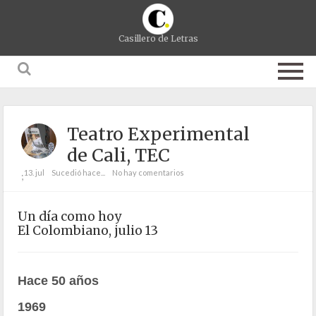
Casillero de Letras
Teatro Experimental
de Cali, TEC
13. jul
Sucedió hace...
No hay comentarios
;
Un día como hoy
El Colombiano, julio 13
Hace 50 años
1969