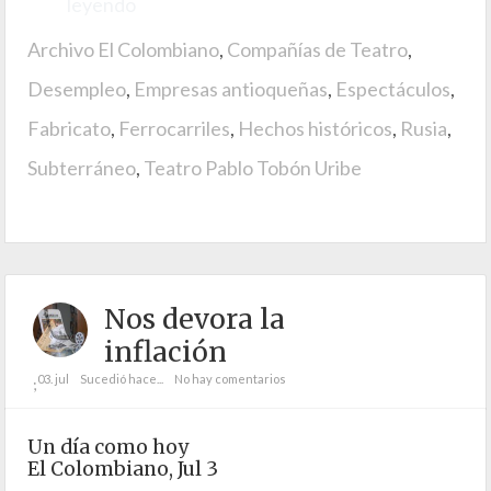
leyendo
Archivo El Colombiano
,
Compañías de Teatro
,
Desempleo
,
Empresas antioqueñas
,
Espectáculos
,
Fabricato
,
Ferrocarriles
,
Hechos históricos
,
Rusia
,
Subterráneo
,
Teatro Pablo Tobón Uribe
Nos devora la
inflación
03. jul
Sucedió hace...
No hay comentarios
;
Un día como hoy
El Colombiano, Jul 3