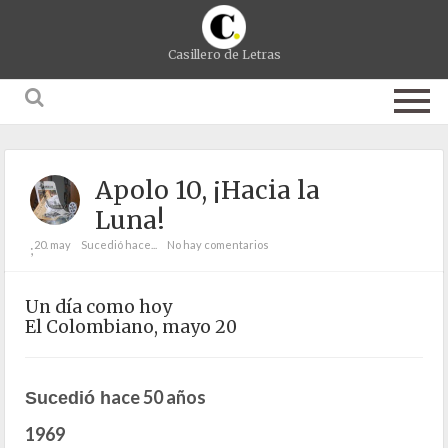
Casillero de Letras
Apolo 10, ¡Hacia la
Luna!
20. may
Sucedió hace...
No hay comentarios
;
Un día como hoy
El Colombiano, mayo 20
ace 50 años
Sucedió h
1969