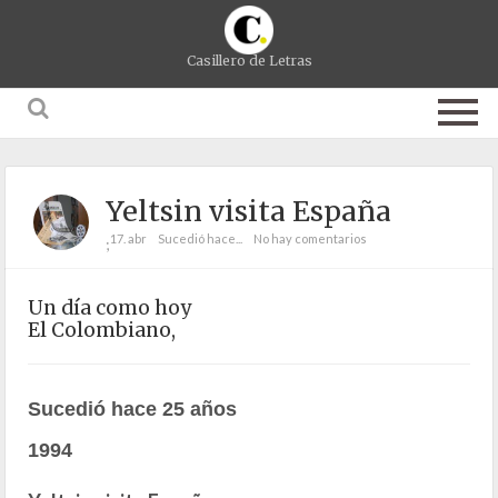
Casillero de Letras
Yeltsin visita España
17. abr
Sucedió hace...
No hay comentarios
;
Un día como hoy
El Colombiano,
Sucedió hace 25 años
1994