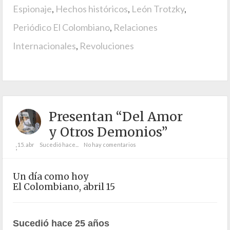
Espionaje
,
Hechos históricos
,
León Trotzky
,
Periódico El Colombiano
,
Relaciones
Internacionales
,
Revoluciones
Presentan “Del Amor
y Otros Demonios”
15. abr
Sucedió hace...
No hay comentarios
;
Un día como hoy
El Colombiano, abril 15
Sucedió hace 25 años