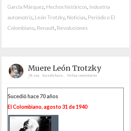
García Márquez
,
Hechos históricos
,
Industria
automotriz
,
León Trotzky
,
Noticias
,
Periódico El
Colombiano
,
Renault
,
Revoluciones
Muere León Trotzky
01. sep
Sucedió hace...
No hay comentarios
;
Sucedió hace 70 años
El Colombiano, agosto 31 de 1940