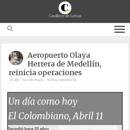
Casillero de Letras
Aeropuerto Olaya
Herrera de Medellín,
reinicia operaciones
11. abr
Sucedió hace...
No hay comentarios
;
Un día como hoy
El Colombiano, Abril 11
Sucedió hace 25 años