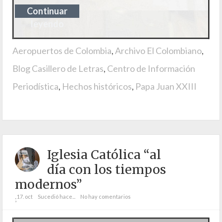
Continuar
leyendo
Aeropuertos de Colombia
,
Archivo El Colombiano
,
Blog Casillero de Letras
,
Centro de Información
Periodística
,
Hechos históricos
,
Papa Juan XXIII
Iglesia Católica “al
día con los tiempos
modernos”
17. oct
Sucedió hace...
No hay comentarios
;