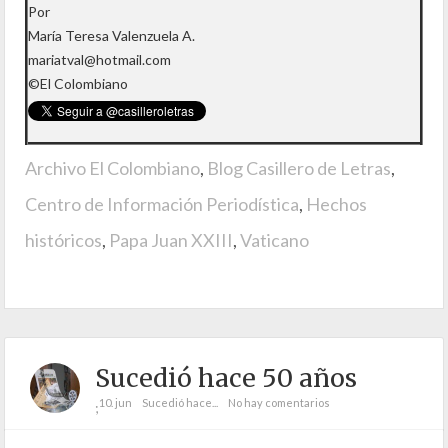
Por
María Teresa Valenzuela A.
mariatval@hotmail.com
©El Colombiano
Archivo El Colombiano
,
Blog Casillero de Letras
,
Centro de Información Periodística
,
Hechos
históricos
,
Papa Juan XXIII
,
Vaticano
Sucedió hace 50 años
10. jun
Sucedió hace...
No hay comentarios
;