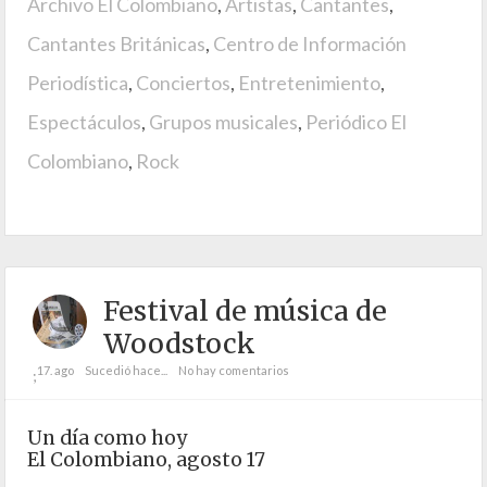
Archivo El Colombiano
,
Artistas
,
Cantantes
,
Cantantes Británicas
,
Centro de Información
Periodística
,
Conciertos
,
Entretenimiento
,
Espectáculos
,
Grupos musicales
,
Periódico El
Colombiano
,
Rock
Festival de música de
Woodstock
17. ago
Sucedió hace...
No hay comentarios
;
Un día como hoy
El Colombiano, agosto 17