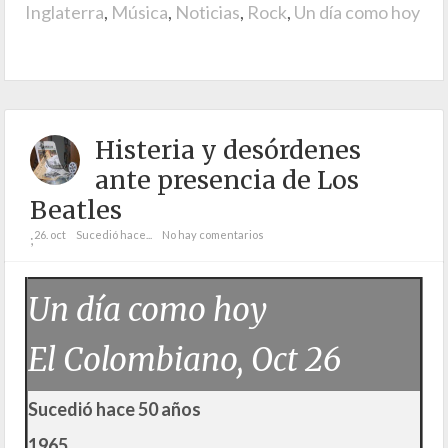
Inglaterra
,
Música
,
Noticias
,
Rock
,
Un día como hoy
Histeria y desórdenes
ante presencia de Los
Beatles
26. oct
Sucedió hace...
No hay comentarios
;
Un día como hoy
El Colombiano, Oct 26
Sucedió hace 50 años
1965