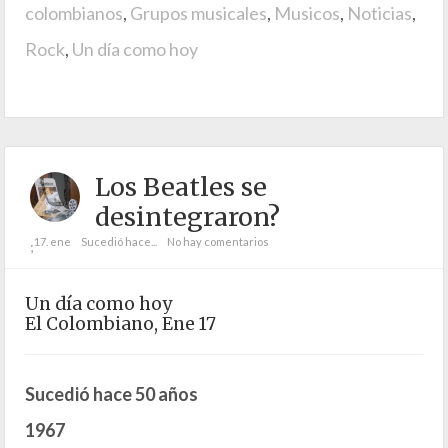
colombianos
,
Grupos musicales
,
Musicos
,
Noticias
,
Rock
,
Un día como hoy
Los Beatles se
desintegraron?
17. ene
Sucedió hace...
No hay comentarios
;
Un día como hoy
El Colombiano, Ene 17
Sucedió hace 50 años
1967