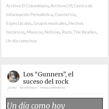
Archivo El Colombiano
,
ArchivoCIP
,
Centro de
Información Periodística
,
Conciertos
,
Espectáculos
,
Grupos musicales
,
Hechos
históricos
,
Musicos
,
Noticias
,
Rock
,
The Beatles
,
Un día como hoy
Los “Gunners”, el
suceso del rock
12. mar
Sucedió hace...
No hay comentarios
;
Un día como hoy