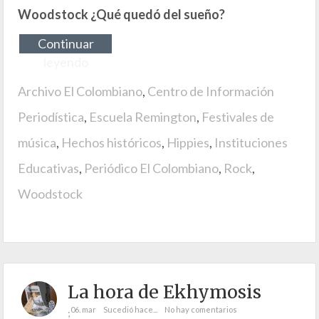
Woodstock ¿Qué quedó del sueño?
Continuar
leyendo
Archivo El Colombiano
,
Centro de Información
Periodística
,
Escuela Remington
,
Festivales de
música
,
Hechos históricos
,
Hippies
,
Instituciones
Educativas
,
Periódico El Colombiano
,
Rock
,
Woodstock
La hora de Ekhymosis
06. mar
Sucedió hace...
No hay comentarios
;