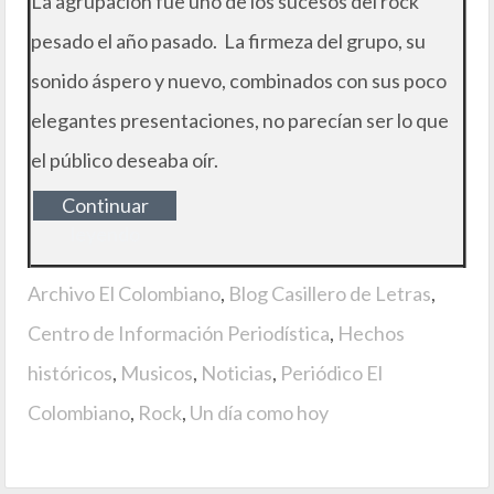
La agrupación fue uno de los sucesos del rock
pesado el año pasado. La firmeza del grupo, su
sonido áspero y nuevo, combinados con sus poco
elegantes presentaciones, no parecían ser lo que
el público deseaba oír.
Continuar
leyendo
Archivo El Colombiano
,
Blog Casillero de Letras
,
Centro de Información Periodística
,
Hechos
históricos
,
Musicos
,
Noticias
,
Periódico El
Colombiano
,
Rock
,
Un día como hoy