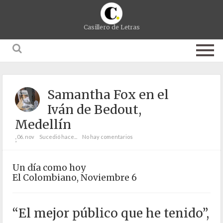
Casillero de Letras
Samantha Fox en el
Iván de Bedout,
Medellín
06. nov
Sucedió hace...
No hay comentarios
;
Un día como hoy
El Colombiano, Noviembre 6
“El mejor público que he tenido”,