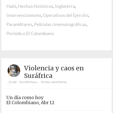
Haití
,
Hechos históricos
,
Inglaterra
,
Intervencionismo
,
Operativos del Ejército
,
Paramilitares
,
Películas cinematográficas
,
Periódico El Colombiano
Violencia y caos en
Suráfrica
12. abr
Sucedió hace...
No hay comentarios
;
Un día como hoy
El Colombiano, Abr 12