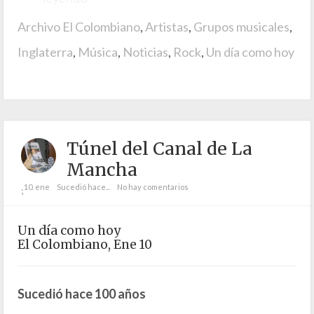
Archivo El Colombiano
,
Artistas
,
Grupos musicales
,
Inglaterra
,
Música
,
Noticias
,
Rock
,
Un día como hoy
Túnel del Canal de La
Mancha
10. ene
Sucedió hace...
No hay comentarios
;
Un día como hoy
El Colombiano, Ene 10
Sucedió hace 100 años