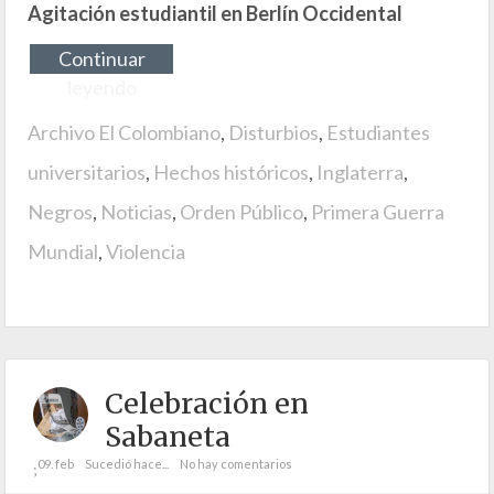
Agitación estudiantil en Berlín Occidental
Continuar
leyendo
Archivo El Colombiano
,
Disturbios
,
Estudiantes
universitarios
,
Hechos históricos
,
Inglaterra
,
Negros
,
Noticias
,
Orden Público
,
Primera Guerra
Mundial
,
Violencia
Celebración en
Sabaneta
09. feb
Sucedió hace...
No hay comentarios
;