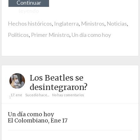
Continuar
leyendo
Hechos históricos
,
Inglaterra
,
Ministros
,
Noticias
,
Políticos
,
Primer Ministro
,
Un día como hoy
Los Beatles se
desintegraron?
17. ene
Sucedió hace...
No hay comentarios
;
Un día como hoy
El Colombiano, Ene 17