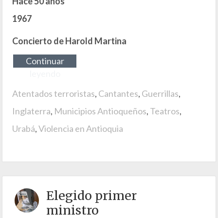
Hace 50 años
1967
Concierto de Harold Martina
Continuar
leyendo
Atentados terroristas
,
Cantantes
,
Guerrillas
,
Inglaterra
,
Municipios Antioqueños
,
Teatros
,
Urabá
,
Violencia en Antioquia
Elegido primer
ministro