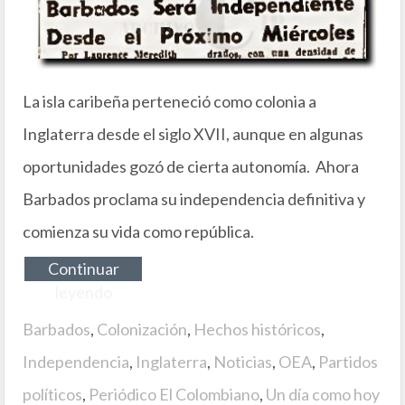
La isla caribeña perteneció como colonia a
Inglaterra desde el siglo XVII, aunque en algunas
oportunidades gozó de cierta autonomía. Ahora
Barbados proclama su independencia definitiva y
comienza su vida como república.
Continuar
leyendo
Barbados
,
Colonización
,
Hechos históricos
,
Independencia
,
Inglaterra
,
Noticias
,
OEA
,
Partidos
políticos
,
Periódico El Colombiano
,
Un día como hoy