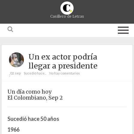
Casillero de Letras
Un ex actor podría
llegar a presidente
02. sep
Sucedió hace...
No hay comentarios
;
Un día como hoy
El Colombiano, Sep 2
Sucedió hace 50 años
1966