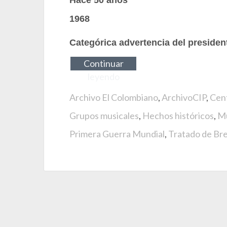
Hace 50 años
1968
Categórica advertencia del presiden
Continuar
leyendo
Archivo El Colombiano
,
ArchivoCIP
,
Cent
Grupos musicales
,
Hechos históricos
,
Mu
Primera Guerra Mundial
,
Tratado de Bre