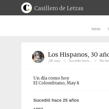
Casillero de Letras
Inicio
Los Hispanos, 30 año
08. may
/
Sucedió hace...
/
No ha
;
Un día como hoy
El Colombiano, May 8
Sucedió hace 25 años