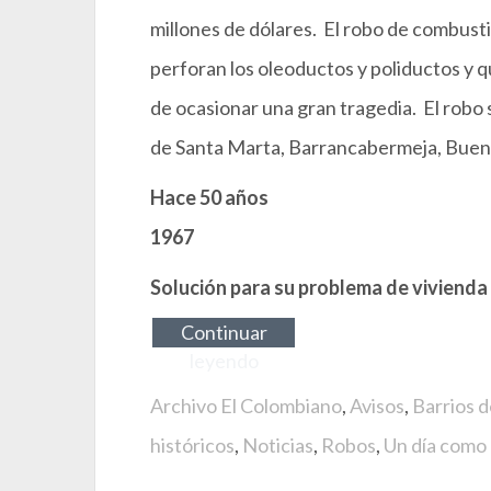
millones de dólares. El robo de combust
perforan los oleoductos y poliductos y 
de ocasionar una gran tragedia. El robo
de Santa Marta, Barrancabermeja, Buena
Hace 50 años
1967
Solución para su problema de vivienda
Continuar
leyendo
Archivo El Colombiano
,
Avisos
,
Barrios d
históricos
,
Noticias
,
Robos
,
Un día como