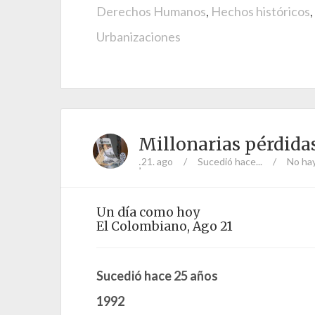
Derechos Humanos
,
Hechos históricos
,
Urbanizaciones
Millonarias pérdida
21. ago
/
Sucedió hace...
/
No ha
;
Un día como hoy
El Colombiano, Ago 21
Sucedió hace 25 años
1992