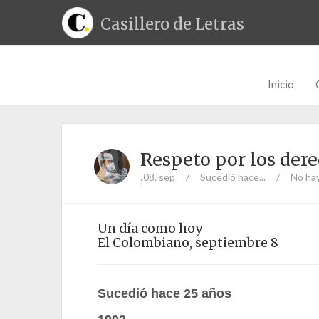
Casillero de Letras
Inicio
Respeto por los de
08. sep
/
Sucedió hace...
/
No ha
;
Un día como hoy
El Colombiano, septiembre 8
Sucedió hace 25 años