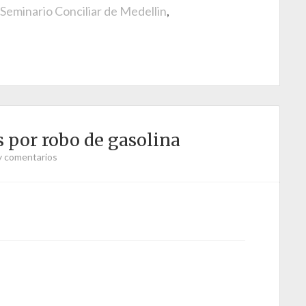
Seminario Conciliar de Medellin
,
s por robo de gasolina
y comentarios