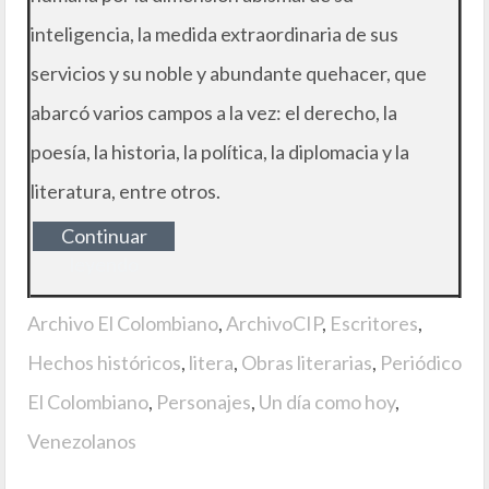
inteligencia, la medida extraordinaria de sus
servicios y su noble y abundante quehacer, que
abarcó varios campos a la vez: el derecho, la
poesía, la historia, la política, la diplomacia y la
literatura, entre otros.
Continuar
leyendo
Archivo El Colombiano
,
ArchivoCIP
,
Escritores
,
Hechos históricos
,
litera
,
Obras literarias
,
Periódico
El Colombiano
,
Personajes
,
Un día como hoy
,
Venezolanos