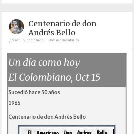
Centenario de don
Andrés Bello
15. oct
Sucedió hace...
No hay comentarios
;
Un día como hoy
El Colombiano, Oct 15
Sucedió hace 50 años
1965
Centenario de don Andrés Bello