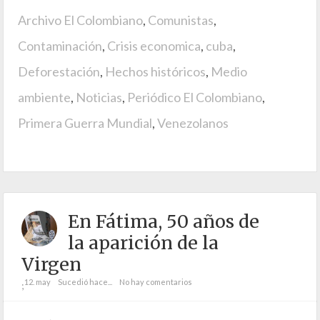
Archivo El Colombiano
,
Comunistas
,
Contaminación
,
Crisis economica
,
cuba
,
Deforestación
,
Hechos históricos
,
Medio
ambiente
,
Noticias
,
Periódico El Colombiano
,
Primera Guerra Mundial
,
Venezolanos
En Fátima, 50 años de
la aparición de la
Virgen
12. may
Sucedió hace...
No hay comentarios
;