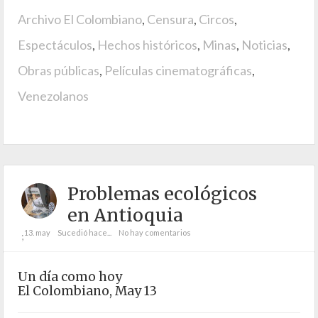
Archivo El Colombiano
,
Censura
,
Circos
,
Espectáculos
,
Hechos históricos
,
Minas
,
Noticias
,
Obras públicas
,
Películas cinematográficas
,
Venezolanos
Problemas ecológicos
en Antioquia
13. may
Sucedió hace...
No hay comentarios
;
Un día como hoy
El Colombiano, May 13