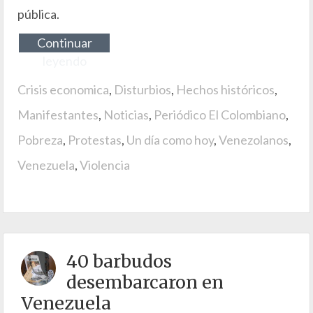
pública.
Continuar
leyendo
Crisis economica
,
Disturbios
,
Hechos históricos
,
Manifestantes
,
Noticias
,
Periódico El Colombiano
,
Pobreza
,
Protestas
,
Un día como hoy
,
Venezolanos
,
Venezuela
,
Violencia
40 barbudos
desembarcaron en
Venezuela