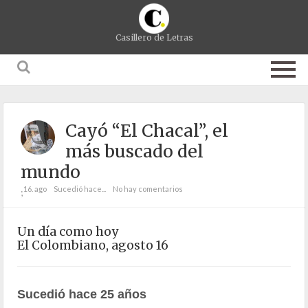
Casillero de Letras
Cayó “El Chacal”, el
más buscado del
mundo
16. ago
Sucedió hace...
No hay comentarios
;
Un día como hoy
El Colombiano, agosto 16
Sucedió hace 25 años