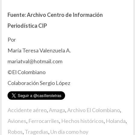
Fuente: Archivo Centro de Información
Periodística CIP
Por
María Teresa Valenzuela A.
mariatval@hotmail.com
©El Colombiano
Colaboración Sergio López
Accidente aéreo
,
Amaga
,
Archivo El Colombiano
,
Aviones
,
Ferrocarriles
,
Hechos históricos
,
Holanda
,
Robos
,
Tragedias
,
Un día como hoy