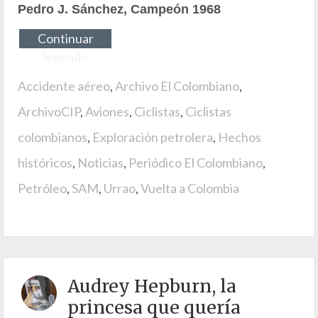
Pedro J. Sánchez, Campeón 1968
Continuar
leyendo
Accidente aéreo
,
Archivo El Colombiano
,
ArchivoCIP
,
Aviones
,
Ciclistas
,
Ciclistas
colombianos
,
Exploración petrolera
,
Hechos
históricos
,
Noticias
,
Periódico El Colombiano
,
Petróleo
,
SAM
,
Urrao
,
Vuelta a Colombia
Audrey Hepburn, la
princesa que quería