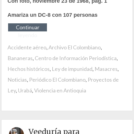
Con foto, noviembre 23 de 1968, pág. 1
Amariza un DC-8 con 107 personas
Continuar
leyendo
Accidente aéreo
,
Archivo El Colombiano
,
Bananeras
,
Centro de Información Periodística
,
Hechos históricos
,
Ley de impunidad
,
Masacres
,
Noticias
,
Periódico El Colombiano
,
Proyectos de
Ley
,
Urabá
,
Violencia en Antioquia
Veeduría para