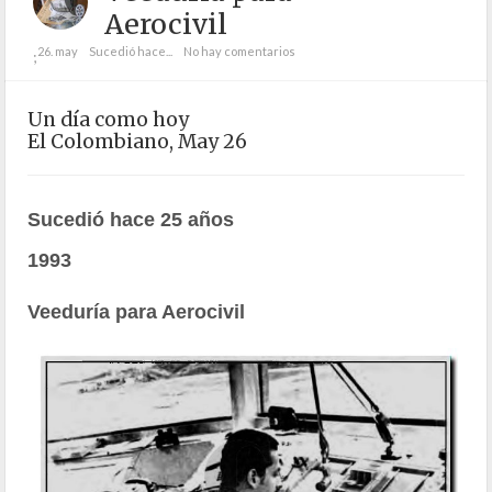
Aerocivil
26. may
Sucedió hace...
No hay comentarios
;
Un día como hoy
El Colombiano, May 26
Sucedió hace 25 años
1993
Veeduría para Aerocivil