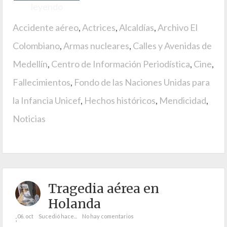
leyendo
Accidente aéreo
,
Actrices
,
Alcaldías
,
Archivo El
Colombiano
,
Armas nucleares
,
Calles y Avenidas de
Medellín
,
Centro de Información Periodística
,
Cine
,
Fallecimientos
,
Fondo de las Naciones Unidas para
la Infancia Unicef
,
Hechos históricos
,
Mendicidad
,
Noticias
Tragedia aérea en
Holanda
06. oct
Sucedió hace...
No hay comentarios
;