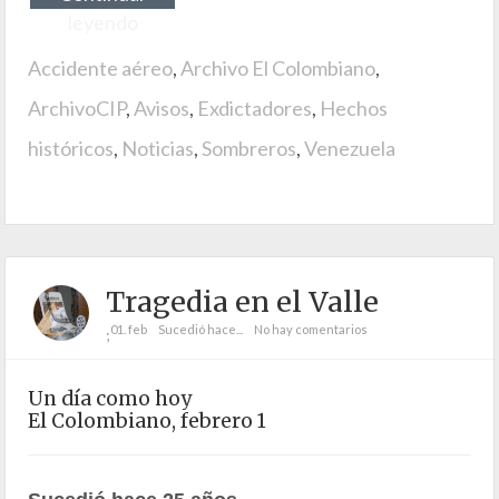
leyendo
Accidente aéreo
,
Archivo El Colombiano
,
ArchivoCIP
,
Avisos
,
Exdictadores
,
Hechos
históricos
,
Noticias
,
Sombreros
,
Venezuela
Tragedia en el Valle
01. feb
Sucedió hace...
No hay comentarios
;
Un día como hoy
El Colombiano, febrero 1