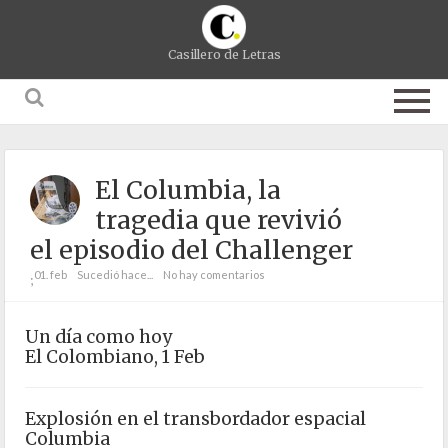
Casillero de Letras
El Columbia, la
tragedia que revivió
el episodio del Challenger
01. feb
Sucedió hace...
No hay comentarios
;
Un día como hoy
El Colombiano, 1 Feb
Explosión en el transbordador espacial
Columbia