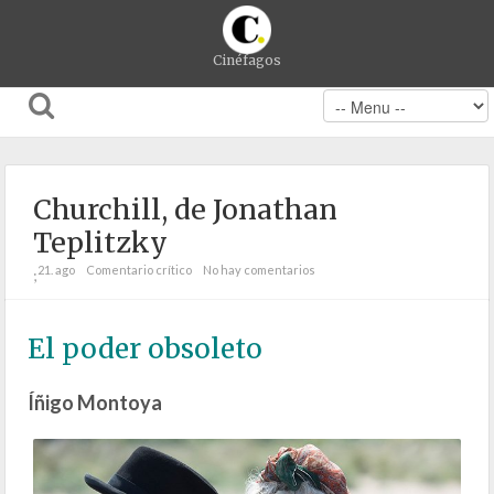
Cinéfagos
Churchill, de Jonathan
Teplitzky
21. ago
Comentario crítico
No hay comentarios
;
El poder obsoleto
Íñigo Montoya