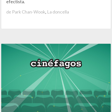
efectista.
de Park Chan-Wook
,
La doncella