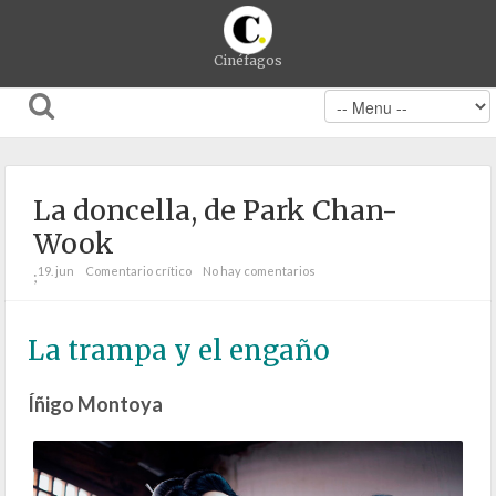
Cinéfagos
La doncella, de Park Chan-
Wook
19. jun
Comentario crítico
No hay comentarios
;
La trampa y el engaño
Íñigo Montoya