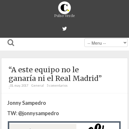
Pulso Verde
“A este equipo no le
ganaría ni el Real Madrid”
01. may. 2017
General
5 comentarios
;
Jonny Sampedro
TW: @jonnysampedro