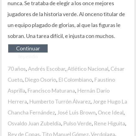
nunca. Se trataba de elegir a los once mejores
jugadores de la historia verde. Al onceno titular de
un equipo plagado de glorias, al que las figuras le
sobran. Una tarea difícil, e injusta con muchos.
Continuar
leyendo
70 años
,
Andrés Escobar
,
Atlético Nacional
,
César
Cueto
,
Diego Osorio
,
El Colombiano
,
Faustino
Asprilla
,
Francisco Maturana
,
Hernán Darío
Herrera
,
Humberto Turrón Álvarez
,
Jorge Hugo La
Chancha Fernández
,
José Luis Brown
,
Once Ideal
,
Osvaldo Juan Zubeldía
,
Pulso Verde
,
Rene Higuita
,
Rey de Copas
,
Tito Manuel Gómez
,
Verdolaga
,