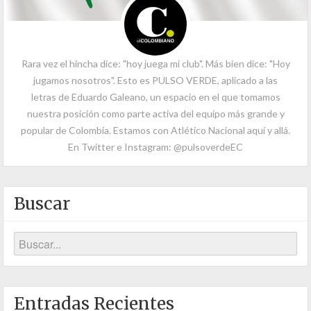
Rara vez el hincha dice: "hoy juega mi club". Más bien dice: "Hoy
jugamos nosotros". Esto es PULSO VERDE, aplicado a las
letras de Eduardo Galeano, un espacio en el que tomamos
nuestra posición como parte activa del equipo más grande y
popular de Colombia. Estamos con Atlético Nacional aquí y allá.
En Twitter e Instagram: @pulsoverdeEC
Buscar
Entradas Recientes