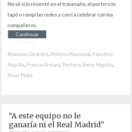
No sé si lo reventé en el travesaño, el portero lo
tapó o rompí las redes y corrí a celebrar con los
compañeros.
Continuar
leyendo
Atanasio Girardot
,
Atlético Nacional
,
Faustino
Asprilla
,
Franco Armani
,
Portero
,
Rene Higuita
,
River Plate
“A este equipo no le
ganaría ni el Real Madrid”
01. may. 2017
General
5 comentarios