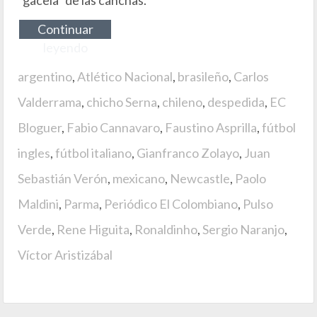
“gacela” de las canchas.
Continuar
leyendo
argentino
,
Atlético Nacional
,
brasileño
,
Carlos
Valderrama
,
chicho Serna
,
chileno
,
despedida
,
EC
Bloguer
,
Fabio Cannavaro
,
Faustino Asprilla
,
fútbol
ingles
,
fútbol italiano
,
Gianfranco Zolayo
,
Juan
Sebastián Verón
,
mexicano
,
Newcastle
,
Paolo
Maldini
,
Parma
,
Periódico El Colombiano
,
Pulso
Verde
,
Rene Higuita
,
Ronaldinho
,
Sergio Naranjo
,
Víctor Aristizábal