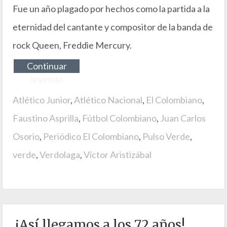
Fue un año plagado por hechos como la partida a la
eternidad del cantante y compositor de la banda de
rock Queen, Freddie Mercury.
Continuar
leyendo
Atlético Junior
,
Atlético Nacional
,
El Colombiano
,
Faustino Asprilla
,
Fútbol Colombiano
,
Juan Carlos
Osorio
,
Periódico El Colombiano
,
Pulso Verde
,
verde
,
Verdolaga
,
Víctor Aristizábal
¡Así llegamos a los 72 años!