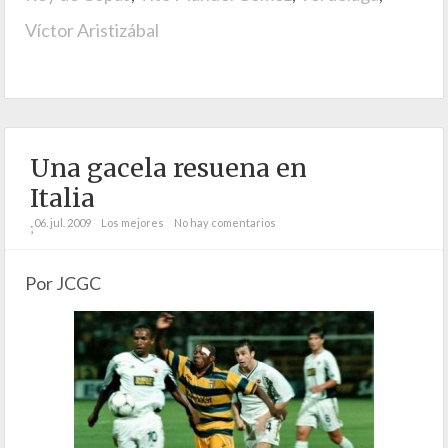
Víctor Aristizábal
Una gacela resuena en
Italia
06. jul. 2009
Los mejores
No hay comentarios
;
Por JCGC