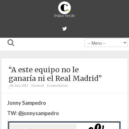
Pulso Verde
“A este equipo no le
ganaría ni el Real Madrid”
01. may. 2017
General
5 comentarios
;
Jonny Sampedro
TW: @jonnysampedro