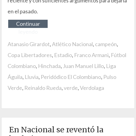
reciente y con suficientes argumentos para dejarla
en el pasado.
Continuar
leyendo
Atanasio Girardot
,
Atlético Nacional
,
campeón
,
Copa Libertadores
,
Estadio
,
Franco Armani
,
Fútbol
Colombiano
,
Hinchada
,
Juan Manuel Lillo
,
Liga
Águila
,
Lluvia
,
Peridódico El Colombiano
,
Pulso
Verde
,
Reinaldo Rueda
,
verde
,
Verdolaga
En Nacional se reventó la