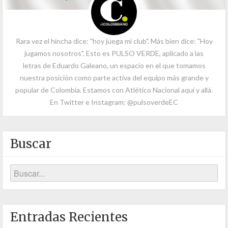
Rara vez el hincha dice: "hoy juega mi club". Más bien dice: "Hoy
jugamos nosotros". Esto es PULSO VERDE, aplicado a las
letras de Eduardo Galeano, un espacio en el que tomamos
nuestra posición como parte activa del equipo más grande y
popular de Colombia. Estamos con Atlético Nacional aquí y allá.
En Twitter e Instagram: @pulsoverdeEC
Buscar
Entradas Recientes