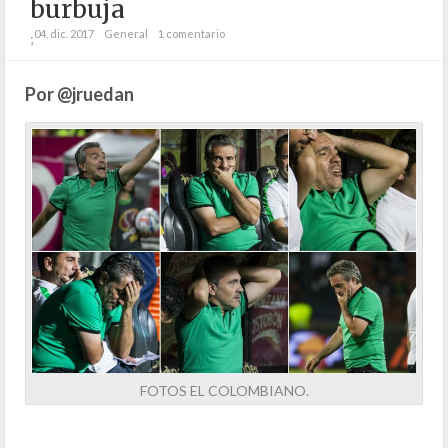
burbuja
04. dic. 2017
General
1 comentario
;
Por @jruedan
FOTOS EL COLOMBIANO.