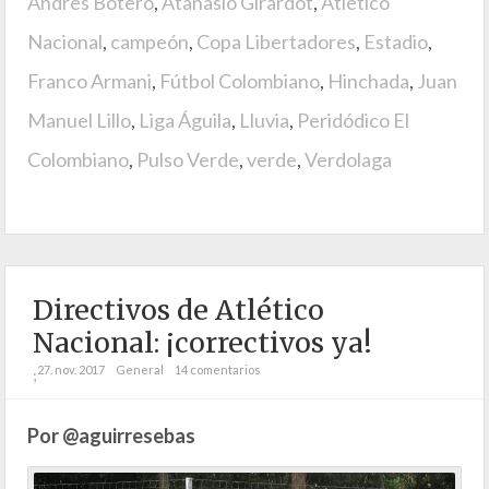
Andrés Botero
,
Atanasio Girardot
,
Atlético
Nacional
,
campeón
,
Copa Libertadores
,
Estadio
,
Franco Armani
,
Fútbol Colombiano
,
Hinchada
,
Juan
Manuel Lillo
,
Liga Águila
,
Lluvia
,
Peridódico El
Colombiano
,
Pulso Verde
,
verde
,
Verdolaga
Directivos de Atlético
Nacional: ¡correctivos ya!
27. nov. 2017
General
14 comentarios
;
Por @aguirresebas