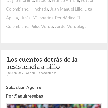
Dayro Moreno
,
Estadio
,
Franco Armani
,
Fútbol
Colombiano
,
Hinchada
,
Juan Manuel Lillo
,
Liga
Águila
,
Lluvia
,
Millonarios
,
Peridódico El
Colombiano
,
Pulso Verde
,
verde
,
Verdolaga
Los cuentos detrás de la
resistencia a Lillo
04. sep. 2017
General
6 comentarios
;
Sebastián Aguirre
Por @aguirresebas