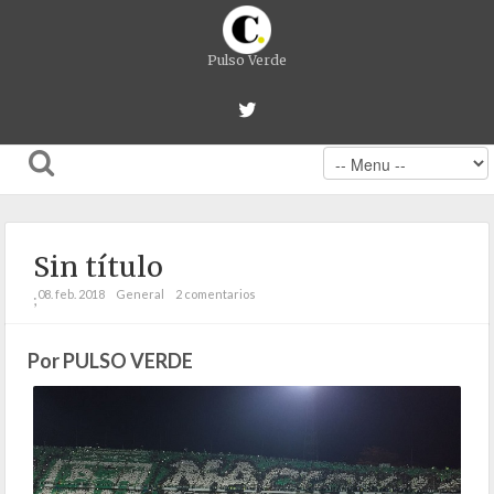
Pulso Verde
Sin título
08. feb. 2018
General
2 comentarios
;
Por PULSO VERDE