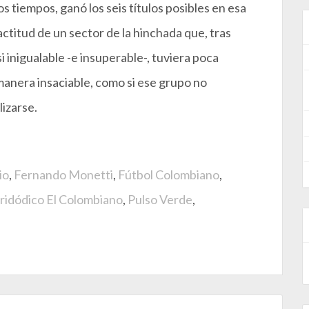
s tiempos, ganó los seis títulos posibles en esa
actitud de un sector de la hinchada que, tras
i inigualable -e insuperable-, tuviera poca
manera insaciable, como si ese grupo no
izarse.
io
,
Fernando Monetti
,
Fútbol Colombiano
,
ridódico El Colombiano
,
Pulso Verde
,