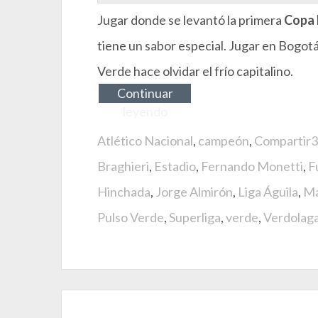
Jugar donde se levantó la primera
Copa 
tiene un sabor especial. Jugar en Bogotá
Verde hace olvidar el frío capitalino.
Continuar
leyendo
Atlético Nacional
,
campeón
,
Compartir3
Braghieri
,
Estadio
,
Fernando Monetti
,
F
Hinchada
,
Jorge Almirón
,
Liga Águila
,
Ma
Pulso Verde
,
Superliga
,
verde
,
Verdolag