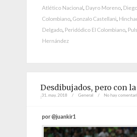
Atlético Nacional
,
Dayro Moreno
,
Diego
Colombiano
,
Gonzalo Castellani
,
Hincha
Delgado
,
Peridódico El Colombiano
,
Pul
Hernández
Desdibujados, pero con la 
31. may. 2018
/
General
/
No hay comentar
;
por @juankir1