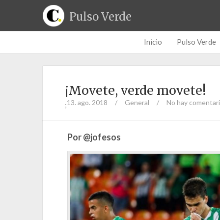
Pulso Verde
Inicio
Pulso Verde
¡Movete, verde movete!
13. ago. 2018
/
General
/
No hay comentar
;
Por @jofesos