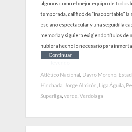
algunos como el mejor equipo de todos lo
temporada, calificó de “insoportable” la 
ese año espectacular y una seguidilla cas
memoria y siguiera exigiendo títulos de 
hubiera hecho lo necesario para inmortal
Continuar
leyendo
Atlético Nacional
,
Dayro Moreno
,
Estad
Hinchada
,
Jorge Almirón
,
Liga Águila
,
Pe
Superliga
,
verde
,
Verdolaga