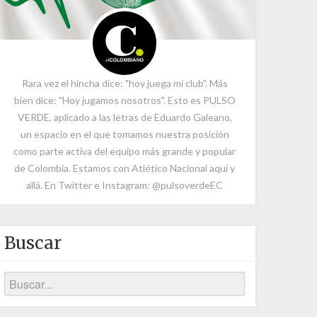
Rara vez el hincha dice: "hoy juega mi club". Más
bien dice: "Hoy jugamos nosotros". Esto es PULSO
VERDE, aplicado a las letras de Eduardo Galeano,
un espacio en el que tomamos nuestra posición
como parte activa del equipo más grande y popular
de Colombia. Estamos con Atlético Nacional aquí y
allá. En Twitter e Instagram: @pulsoverdeEC
Buscar