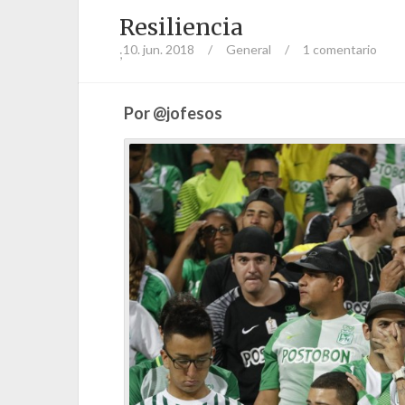
Resiliencia
10. jun. 2018
/
General
/
1 comentario
;
Por @jofesos