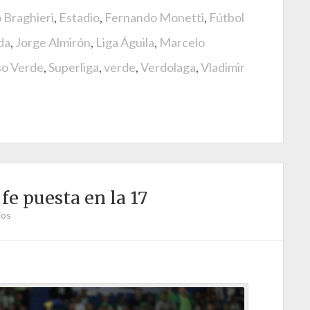
 Braghieri
,
Estadio
,
Fernando Monetti
,
Fútbol
da
,
Jorge Almirón
,
Liga Águila
,
Marcelo
so Verde
,
Superliga
,
verde
,
Verdolaga
,
Vladimir
fe puesta en la 17
ios