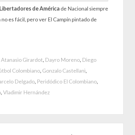
Libertadores de América
de Nacional siempre
 no es fácil, pero ver El Campín pintado de
 Atanasio Girardot
,
Dayro Moreno
,
Diego
útbol Colombiano
,
Gonzalo Castellani
,
rcelo Delgado
,
Peridódico El Colombiano
,
a
,
Vladimir Hernández