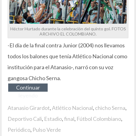
Héctor Hurtado durante la celebración del quinto gol. FOTOS
ARCHIVO EL COLOMBIANO.
-El día de la final contra Junior (2004) nos llevamos
todos los balones que tenía Atlético Nacional como
institución para el Atanasio-, narró con su voz
gangosa Chicho Serna.
Continuar
leyendo
Atanasio Girardot
,
Atlético Nacional
,
chicho Serna
,
Deportivo Cali
,
Estadio
,
final
,
Fútbol Colombiano
,
Periódico
,
Pulso Verde