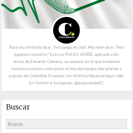
Rara vez el hincha dice: "hoy juega mi club". Más bien dice: "Hoy
jugamos nosotros". Esto es PULSO VERDE, aplicado a las
letras de Eduardo Galeano, un espacio en el que tomamos
nuestra posición como parte activa del equipo más grande y
popular de Colombia. Estamos con Atlético Nacional aquí y allá.
En Twitter e Instagram: @pulsoverdeEC
Buscar