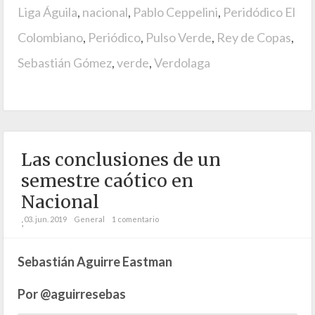
Liga Águila
,
nacional
,
Pablo Ceppelini
,
Peridódico El
Colombiano
,
Periódico
,
Pulso Verde
,
Rey de Copas
,
Sebastián Gómez
,
verde
,
Verdolaga
Las conclusiones de un
semestre caótico en
Nacional
03. jun. 2019
General
1 comentario
;
Sebastián Aguirre Eastman
Por @aguirresebas