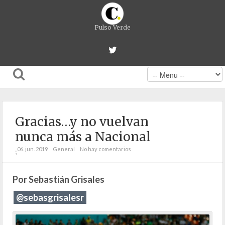
Pulso Verde
Gracias…y no vuelvan
nunca más a Nacional
06. jun. 2019
General
No hay comentarios
;
Por Sebastián Grisales
@sebasgrisalesr