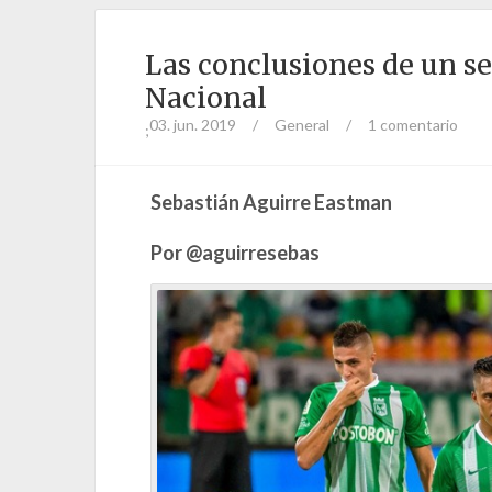
Las conclusiones de un s
Nacional
03. jun. 2019
/
General
/
1 comentario
;
Sebastián Aguirre Eastman
Por @aguirresebas