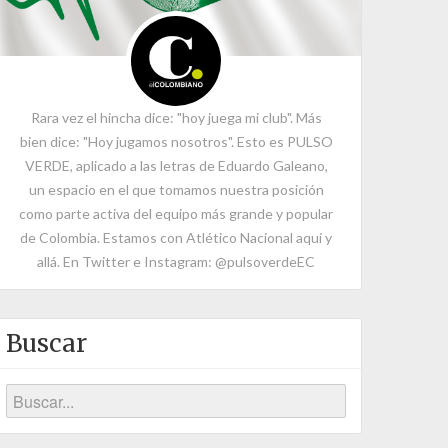
Rara vez el hincha dice: "hoy juega mi club". Más
bien dice: "Hoy jugamos nosotros". Esto es PULSO
VERDE, aplicado a las letras de Eduardo Galeano,
un espacio en el que tomamos nuestra posición
como parte activa del equipo más grande y popular
de Colombia. Estamos con Atlético Nacional aquí y
allá. En Twitter e Instagram: @pulsoverdeEC
Buscar