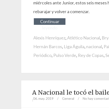
miércoles ante Junior, estos seis meses h
rebarajar y volver a comenzar.
Continuar
leyendo
Alexis Henríquez
,
Atlético Nacional
,
Bry
Hernán Barcos
,
Liga Águila
,
nacional
,
Pa
Periódico
,
Pulso Verde
,
Rey de Copas
,
S
A Nacional le tocó el bail
06. may. 2019
/
General
/
No hay comentar
;