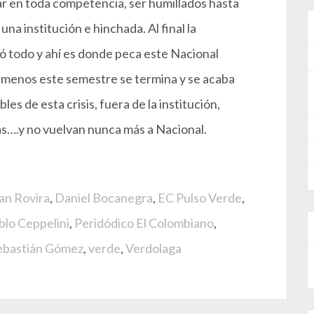
ar en toda competencia, ser humillados hasta
na institución e hinchada. Al final la
tó todo y ahí es donde peca este Nacional
l menos este semestre se termina y se acaba
es de esta crisis, fuera de la institución,
as….y no vuelvan nunca más a Nacional.
an Rovira
,
Daniel Bocanegra
,
EC Pulso Verde
,
blo Ceppelini
,
Peridódico El Colombiano
,
ebastián Gómez
,
verde
,
Verdolaga