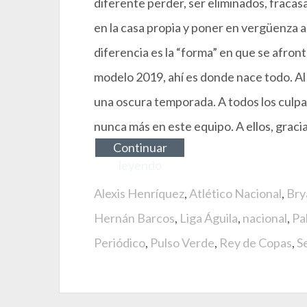
diferente perder, ser eliminados, fracas
en la casa propia y poner en vergüenza a u
diferencia es la “forma” en que se afron
modelo 2019, ahí es donde nace todo. A
una oscura temporada. A todos los culpabl
nunca más en este equipo. A ellos, graci
Continuar
leyendo
Alexis Henríquez
,
Atlético Nacional
,
Bry
Hernán Barcos
,
Liga Águila
,
nacional
,
Pa
Periódico
,
Pulso Verde
,
Rey de Copas
,
S