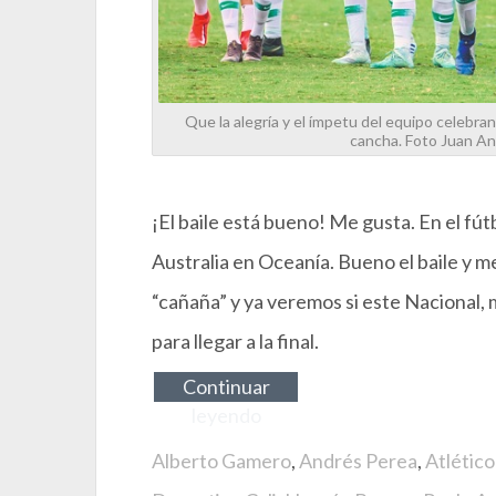
Que la alegría y el ímpetu del equipo celebr
cancha. Foto Juan A
¡El baile está bueno! Me gusta. En el fútb
Australia en Oceanía. Bueno el baile y m
“cañaña” y ya veremos si este Nacional, 
para llegar a la final.
Continuar
leyendo
Alberto Gamero
,
Andrés Perea
,
Atlético