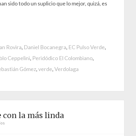
an sido todo un suplicio que lo mejor, quizá, es
an Rovira
,
Daniel Bocanegra
,
EC Pulso Verde
,
blo Ceppelini
,
Peridódico El Colombiano
,
ebastián Gómez
,
verde
,
Verdolaga
e con la más linda
ios