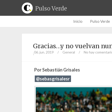
Pulso Verde
Inicio
Pulso Verde
Gracias…y no vuelvan nu
06. jun. 2019
/
General
/
No hay comentari
;
Por Sebastián Grisales
@sebasgrisalesr