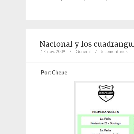
Nacional y los cuadrangul
17. nov. 2009
/
General
/
5 comentarios
;
Por: Chepe