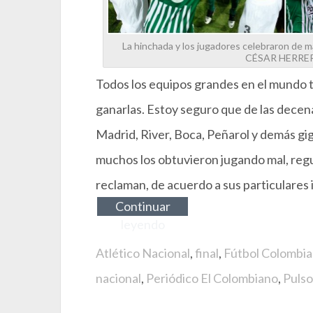
La hinchada y los jugadores celebraron de ma
CÉSAR HERRE
Todos los equipos grandes en el mundo ti
ganarlas. Estoy seguro que de las decen
Madrid, River, Boca, Peñarol y demás gig
muchos los obtuvieron jugando mal, regu
reclaman, de acuerdo a sus particulares 
Continuar
leyendo
Atlético Nacional
,
final
,
Fútbol Colombi
nacional
,
Periódico El Colombiano
,
Pulso