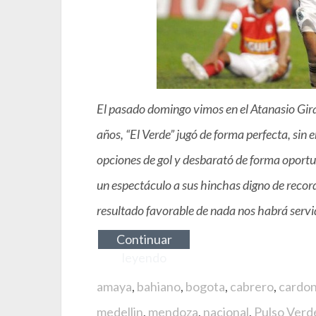
El pasado domingo vimos en el Atanasio Gira
años, “El Verde” jugó de forma perfecta, sin e
opciones de gol y desbarató de forma oportun
un espectáculo a sus hinchas digno de record
resultado favorable de nada nos habrá servid
Continuar
leyendo
amaya
,
bahiano
,
bogota
,
cabrero
,
cardo
medellin
,
mendoza
,
nacional
,
Pulso Verd