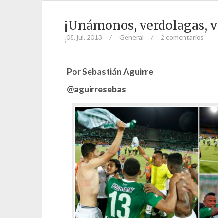
¡Unámonos, verdolagas, v
08. jul. 2013
/
General
/
2 comentarios
;
Por Sebastián Aguirre
@aguirresebas