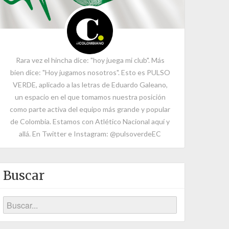
Rara vez el hincha dice: "hoy juega mi club". Más
bien dice: "Hoy jugamos nosotros". Esto es PULSO
VERDE, aplicado a las letras de Eduardo Galeano,
un espacio en el que tomamos nuestra posición
como parte activa del equipo más grande y popular
de Colombia. Estamos con Atlético Nacional aquí y
allá. En Twitter e Instagram: @pulsoverdeEC
Buscar