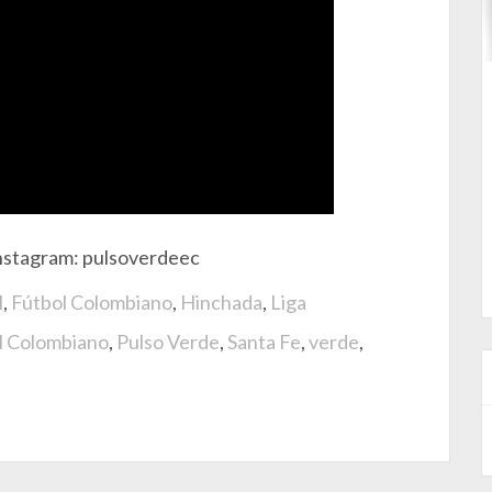
nstagram: pulsoverdeec
l
,
Fútbol Colombiano
,
Hinchada
,
Liga
El Colombiano
,
Pulso Verde
,
Santa Fe
,
verde
,