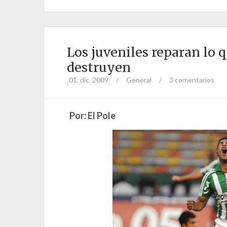
Los juveniles reparan lo q
destruyen
01. dic. 2009
/
General
/
3 comentarios
;
Por: El Pole