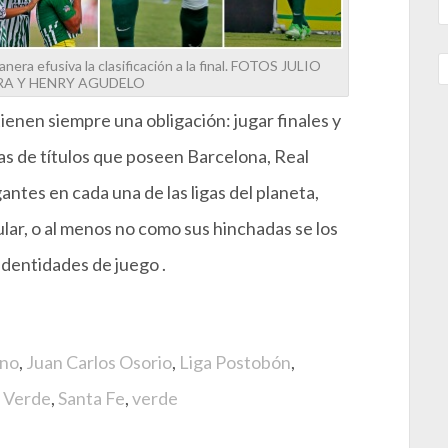
nera efusiva la clasificación a la final. FOTOS JULIO
RA Y HENRY AGUDELO
enen siempre una obligación: jugar finales y
as de títulos que poseen Barcelona, Real
antes en cada una de las ligas del planeta,
lar, o al menos no como sus hinchadas se los
identidades de juego .
ano
,
Juan Carlos Osorio
,
Liga Postobón
,
 Verde
,
Santa Fe
,
verde