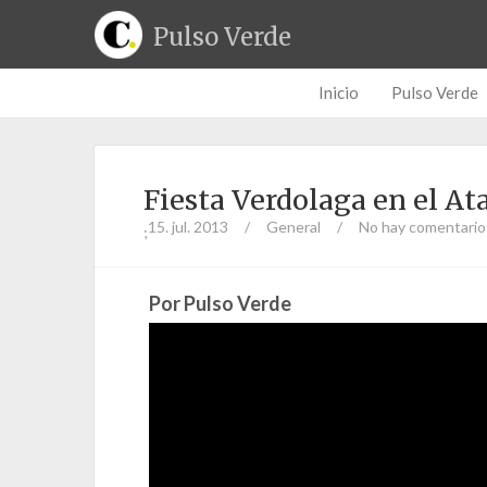
Pulso Verde
Inicio
Pulso Verde
Fiesta Verdolaga en el Ata
15. jul. 2013
/
General
/
No hay comentario
;
Por Pulso Verde