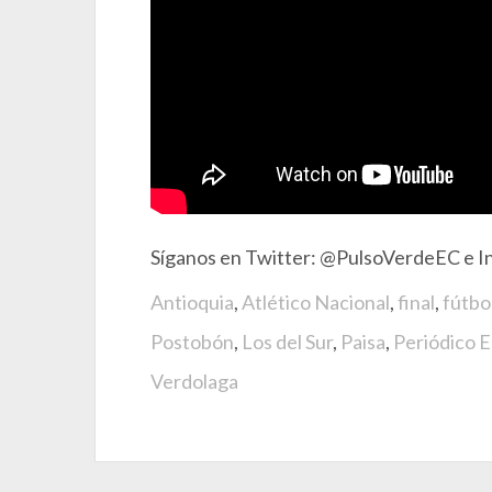
Síganos en Twitter: @PulsoVerdeEC e I
Antioquia
,
Atlético Nacional
,
final
,
fútbo
Postobón
,
Los del Sur
,
Paisa
,
Periódico 
Verdolaga