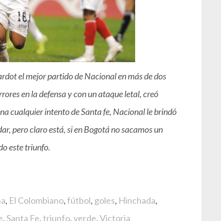
rdot el mejor partido de Nacional en más de dos
rrores en la defensa y con un ataque letal, creó
a cualquier intento de Santa fe, Nacional le brindó
ar, pero claro está, si en Bogotá no sacamos un
o este triunfo.
na
,
El Colombiano
,
fútbol
,
goles
,
Hinchada
,
e
,
Santa Fe
,
triunfo
,
verde
,
Victoria