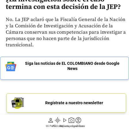
termina con esta decisión de la JEP?
No. La JEP aclaró que la Fiscalía General de la Nación
y la Comisión de Investigación y Acusación de la
Cámara conservan sus competencias para investigar a
personas que no hacen parte de la jurisdicción
transicional.
Siga las noticias de EL COLOMBIANO desde Google
News
Regístrate a nuestro newsletter
person
graphic_eq
play_arrow
photo_camera
account_circle
Únete a nuestro canal de Whatsapp
Mi Perfil
Pódcast
Reportajes gráficos
Videos
Suscríbete