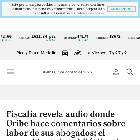
Este portal emplea cookies internas y de terceros con fines
estadísticos, funcionales y publicitarios. Puede aceptarlas o
CONTINUAR
consultar más en nuestra
politica de cookies
0
1621,34 pts
$4178
$3672
9
COLCAP
USD/COP
EUR/COP
DESEMPLEO
Cintillo
0
▲ 0.67
▲ 0.42
—
▼
de
Pico y Placa Medellín
Viernes
7 y 9
7 y 9
indicadores
económicos
menu
person
search
Viernes
, 7 de Agosto de 2026
Colombia
Fiscalía revela audio donde
Uribe hace comentarios sobre
labor de sus abogados; el