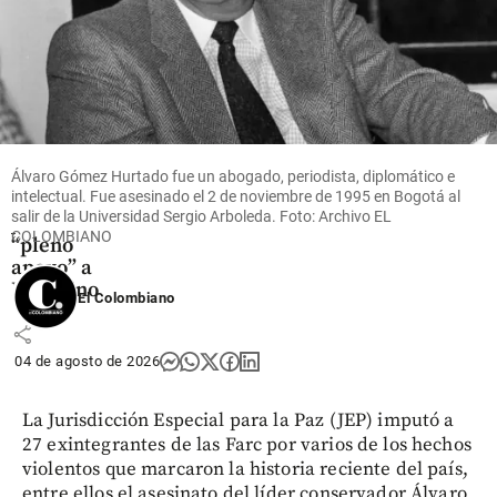
Fútbol
La FIFA
intenta
superar
su crisis
con
Álvaro Gómez Hurtado fue un abogado, periodista, diplomático e
intelectual. Fue asesinado el 2 de noviembre de 1995 en Bogotá al
disculpas
salir de la Universidad Sergio Arboleda. Foto: Archivo EL
y dio su
COLOMBIANO
“pleno
apoyo” a
Infantino
El Colombiano
share
04 de agosto de 2026
La Jurisdicción Especial para la Paz (JEP) imputó a
27 exintegrantes de las Farc por varios de los hechos
violentos que marcaron la historia reciente del país,
entre ellos el asesinato del líder conservador Álvaro