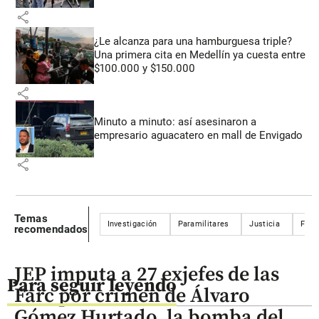
share
¿Le alcanza para una hamburguesa triple?
Una primera cita en Medellín ya cuesta entre
$100.000 y $150.000
share
Minuto a minuto: así asesinaron a
empresario aguacatero en mall de Envigado
share
Temas
Investigación
Paramilitares
Justicia
Fals
recomendados
JEP imputa a 27 exjefes de las
Para seguir leyendo
Farc por crimen de Álvaro
Gómez Hurtado, la bomba del