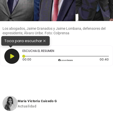
Los abogados, Jaime Granados y Jaime Lombana, defensores del
expresidente, Álvaro Uribe. Foto: Colprensa
×
Toca para escuchar
ESCUCHA EL RESUMEN
Tiempo transcurrido: 0 segundos
Du
00:00
00:40
Maria Victoria Caicedo G
Actualidad