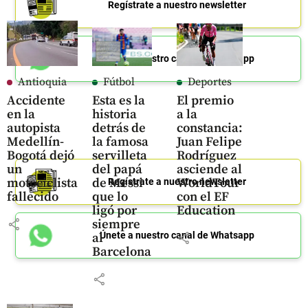
Regístrate a nuestro newsletter
Únete a nuestro canal de Whatsapp
Antioquia
Fútbol
Deportes
Accidente
Esta es la
El premio
en la
historia
a la
autopista
detrás de
constancia:
Medellín-
la famosa
Juan Felipe
Bogotá dejó
servilleta
Rodríguez
un
del papá
asciende al
motociclista
de Messi
WorldTour
Regístrate a nuestro newsletter
fallecido
que lo
con el EF
ligó por
Education
share
siempre
share
Únete a nuestro canal de Whatsapp
al
Barcelona
share