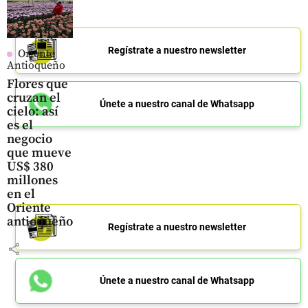
Regístrate a nuestro newsletter
Oriente
Antioqueño
Flores que
cruzan el
Únete a nuestro canal de Whatsapp
cielo: así
es el
negocio
que mueve
US$ 380
millones
en el
Oriente
antioqueño
Regístrate a nuestro newsletter
share
Únete a nuestro canal de Whatsapp