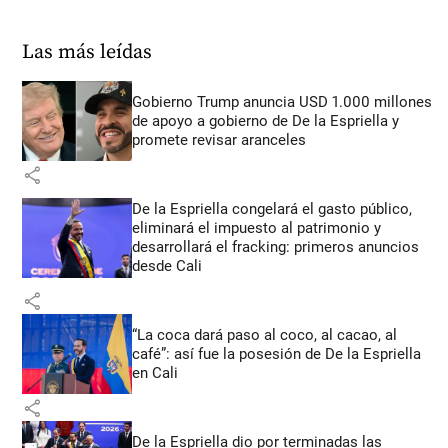
Las más leídas
Gobierno Trump anuncia USD 1.000 millones
de apoyo a gobierno de De la Espriella y
promete revisar aranceles
share
De la Espriella congelará el gasto público,
eliminará el impuesto al patrimonio y
desarrollará el fracking: primeros anuncios
desde Cali
share
“La coca dará paso al coco, al cacao, al
café”: así fue la posesión de De la Espriella
en Cali
share
De la Espriella dio por terminadas las