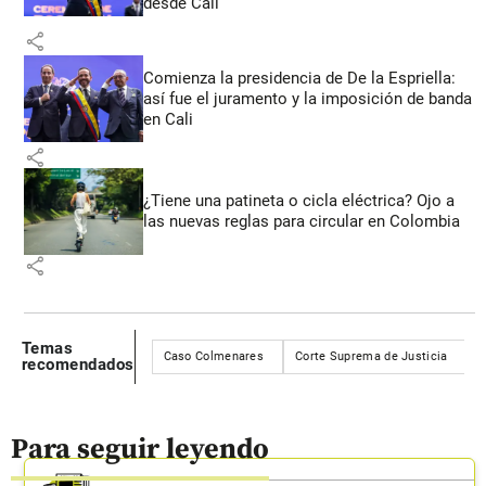
desde Cali
share
Comienza la presidencia de De la Espriella:
así fue el juramento y la imposición de banda
en Cali
share
¿Tiene una patineta o cicla eléctrica? Ojo a
las nuevas reglas para circular en Colombia
share
Temas
Caso Colmenares
Corte Suprema de Justicia
H
recomendados
Para seguir leyendo