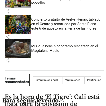
Medellín
share
Concierto gratuito de Arelys Henao, tablado
en el Centro y recorridos por Santa Elena
este 6 de agosto en la Feria de las Flores
share
Murió la bebé hipopótamo rescatada en el
Magdalena Medio
share
Temas
Inmigración ilegal
Migraciones
Política intern
recomendados
Es la hora de ‘El Tigre’: Cali está
Para seguir leyendo
lista para la posesión de