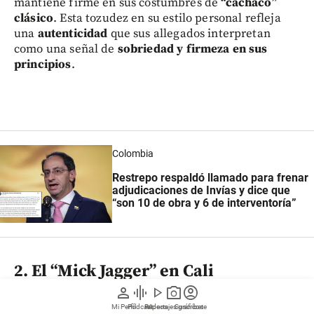
mantiene firme en sus costumbres de
“cachaco”
clásico
. Esta tozudez en su estilo personal refleja
una
autenticidad
que sus allegados interpretan
como una señal de
sobriedad y firmeza en sus
principios
.
Colombia
Restrepo respaldó llamado para frenar
adjudicaciones de Invías y dice que
“son 10 de obra y 6 de interventoría”
2. El “Mick Jagger” en Cali
person
graphic_eq
play_arrow
photo_camera
account_circle
Aunque proyecta la imagen de un
técnico
Mi Perfil
Pódcast
Reportajes gráficos
Videos
Suscríbete