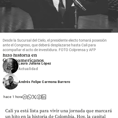
Deportes
De reina del salto
alto a dueña de las
Desde la Sucursal del Cielo, el presidente electo tomará posesión
vallas: María
ante el Congreso, que deberá desplazarse hasta Cali para
Fernanda Murillo
acompañar el acto de investidura. FOTO Colprensa y AFP
hizo historia en
Centroamericanos
Laura Juliana López
Actualidad
share
Andrés Felipe Carmona Barrero
hace 1 hora
Cali ya está lista para vivir una jornada que marcará
un hito en la historia de Colombia. Hoy, la capital