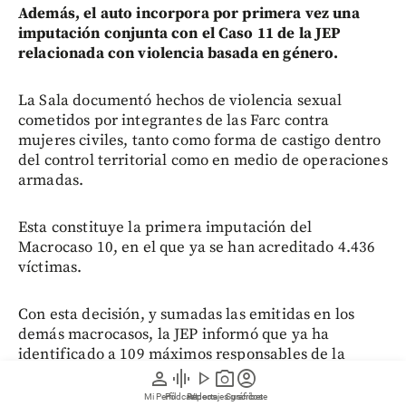
Además, el auto incorpora por primera vez una
imputación conjunta con el Caso 11 de la JEP
relacionada con violencia basada en género.
La Sala documentó hechos de violencia sexual
cometidos por integrantes de las Farc contra
mujeres civiles, tanto como forma de castigo dentro
del control territorial como en medio de operaciones
armadas.
Esta constituye la primera imputación del
Macrocaso 10, en el que ya se han acreditado 4.436
víctimas.
Con esta decisión, y sumadas las emitidas en los
demás macrocasos, la JEP informó que ya ha
identificado a 109 máximos responsables de la
antigua guerrilla que sobrevivieron al conflicto y se
person
graphic_eq
play_arrow
photo_camera
account_circle
sometieron al Sistema Integral de Paz.
Mi Perfil
Pódcast
Reportajes gráficos
Videos
Suscríbete