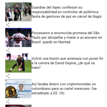
Guardias del Inpec confiesan su
responsabilidad en controles de polémica
fiesta de gestores de paz en cárcel de Itagüí
share
Procesaron a reconocida promesa del São
Paulo por atropellar y matar a un anciano en
Brasil: quedó en libertad
share
Volvió una lesión que amenaza con poner fin
a la carrera de David Ospina, ¿de qué se
trata?
share
Así lavaba dinero con criptomonedas
un
colombiano para un cartel mexicano: fue
extraditado a EE. UU.
share