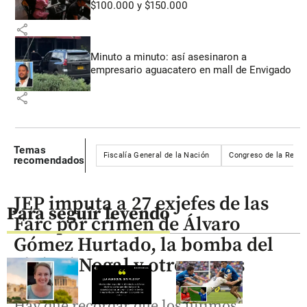
$100.000 y $150.000
share
Minuto a minuto: así asesinaron a
empresario aguacatero en mall de Envigado
share
Temas
Fiscalía General de la Nación
Congreso de la Repúb
recomendados
JEP imputa a 27 exjefes de las
Para seguir leyendo
Farc por crimen de Álvaro
Gómez Hurtado, la bomba del
club El Nogal y otros casos
Hay que recordar que los últimos