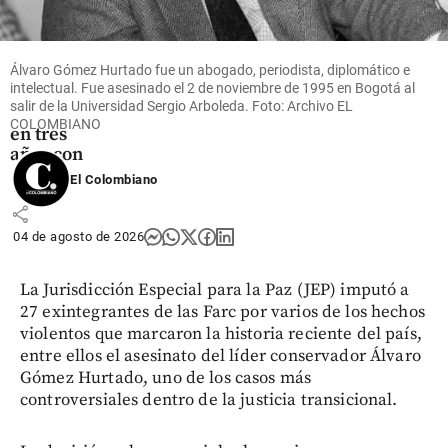
Grupo
Argos
promete
Álvaro Gómez Hurtado fue un abogado, periodista, diplomático e
duplicar
intelectual. Fue asesinado el 2 de noviembre de 1995 en Bogotá al
el
salir de la Universidad Sergio Arboleda. Foto: Archivo EL
dividendo
COLOMBIANO
en tres
años con
ACE
El Colombiano
share
04 de agosto de 2026
La Jurisdicción Especial para la Paz (JEP) imputó a
27 exintegrantes de las Farc por varios de los hechos
violentos que marcaron la historia reciente del país,
entre ellos el asesinato del líder conservador Álvaro
Gómez Hurtado, uno de los casos más
controversiales dentro de la justicia transicional.