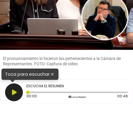
El pronunciamiento lo hicieron las pertenecientes a la Cámara de
Representantes. FOTO: Captura de video
×
Toca para escuchar
1
2
ESCUCHA EL RESUMEN
Tiempo transcurrido: 0 segundos
Du
00:00
00:46